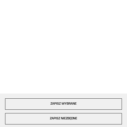
kontakt@plastigo.pro
ul. Bór 77/81
42-202 Częstochowa
Formularz kontaktowy
Dołącz do nas
Szybka dostawa
ZAPISZ WYBRANE
Copyright by plastigo.pro
ZAPISZ NIEZBĘDNE
Agencja interaktywna
[ti]
Powered by
2ClickShop®