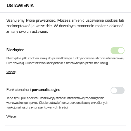
USTAWIENIA
USTAWIENIA REGIONALNE
Szanujemy Twoją prywatność. Możesz zmienić ustawienia cookies lub
zaakceptować je wszystkie. W dowolnym momencie możesz dokonać
Lokalizacja
zmiany swoich ustawień.
Polska
Język
Strona główna
Porady
Niezbędne
polski
Porady
Niezbędne pliki cookies służą do prawidłowego funkcjonowania strony internetowej
i umożliwiają Ci komfortowe korzystanie z oferowanych przez nas usług.
Waluta
Pliki cookies odpowiadają na podejmowane przez Ciebie działania w celu m.in.
Więcej
Polski złoty (PLN)
dostosowania Twoich ustawień preferencji prywatności, logowania czy wypełniania
formularzy. Dzięki plikom cookies strona, z której korzystasz, może działać bez
zakłóceń.
Zapisz się do
Funkcjonalne i personalizacyjne
ZAPISZ
Tego typu pliki cookies umożliwiają stronie internetowej zapamiętanie
newslettera
wprowadzonych przez Ciebie ustawień oraz personalizację określonych
funkcjonalności czy prezentowanych treści.
Dzięki tym plikom cookies możemy zapewnić Ci większy komfort korzystania z
Więcej
funkcjonalności naszej strony poprzez dopasowanie jej do Twoich indywidualnych
Zostaw nam swój e-mail i otrzymuj od nas ciekawe wiadomości.
preferencji. Wyrażenie zgody na funkcjonalne i personalizacyjne pliki cookies
gwarantuje dostępność większej ilości funkcji na stronie.