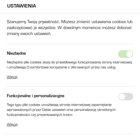
USTAWIENIA
USTAWIENIA REGIONALNE
Szanujemy Twoją prywatność. Możesz zmienić ustawienia cookies lub
zaakceptować je wszystkie. W dowolnym momencie możesz dokonać
Lokalizacja
zmiany swoich ustawień.
Polska
Język
Strona główna
Technika Laserowa
Znakowarki Laserowe
Niezbędne
polski
Znakowarki Laserowe
Niezbędne pliki cookies służą do prawidłowego funkcjonowania strony internetowej
i umożliwiają Ci komfortowe korzystanie z oferowanych przez nas usług.
Waluta
Pliki cookies odpowiadają na podejmowane przez Ciebie działania w celu m.in.
Więcej
Polski złoty (PLN)
dostosowania Twoich ustawień preferencji prywatności, logowania czy wypełniania
formularzy. Dzięki plikom cookies strona, z której korzystasz, może działać bez
zakłóceń.
Domyślne
FILTRUJ
Funkcjonalne i personalizacyjne
ZAPISZ
Tego typu pliki cookies umożliwiają stronie internetowej zapamiętanie
wprowadzonych przez Ciebie ustawień oraz personalizację określonych
funkcjonalności czy prezentowanych treści.
Dzięki tym plikom cookies możemy zapewnić Ci większy komfort korzystania z
Więcej
funkcjonalności naszej strony poprzez dopasowanie jej do Twoich indywidualnych
preferencji. Wyrażenie zgody na funkcjonalne i personalizacyjne pliki cookies
gwarantuje dostępność większej ilości funkcji na stronie.