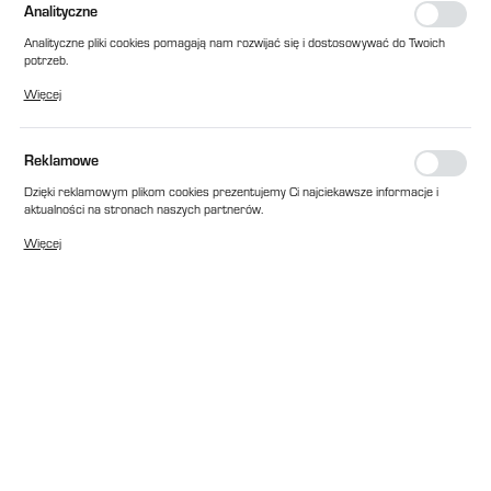
Analityczne
Analityczne pliki cookies pomagają nam rozwijać się i dostosowywać do Twoich
potrzeb.
Cookies analityczne pozwalają na uzyskanie informacji w zakresie wykorzystywania
Więcej
witryny internetowej, miejsca oraz częstotliwości, z jaką odwiedzane są nasze
serwisy www. Dane pozwalają nam na ocenę naszych serwisów internetowych
pod względem ich popularności wśród użytkowników. Zgromadzone informacje są
przetwarzane w formie zanonimizowanej. Wyrażenie zgody na analityczne pliki
Reklamowe
TECHNIGO
cookies gwarantuje dostępność wszystkich funkcjonalności.
ZNAKOWARKI LASEROWE DMF
Dzięki reklamowym plikom cookies prezentujemy Ci najciekawsze informacje i
EAN:
2010000359129
aktualności na stronach naszych partnerów.
Promocyjne pliki cookies służą do prezentowania Ci naszych komunikatów na
Dostępny
Więcej
podstawie analizy Twoich upodobań oraz Twoich zwyczajów dotyczących
przeglądanej witryny internetowej. Treści promocyjne mogą pojawić się na
stronach podmiotów trzecich lub firm będących naszymi partnerami oraz innych
dostawców usług. Firmy te działają w charakterze pośredników prezentujących
WIĘCEJ
nasze treści w postaci wiadomości, ofert, komunikatów mediów
społecznościowych.