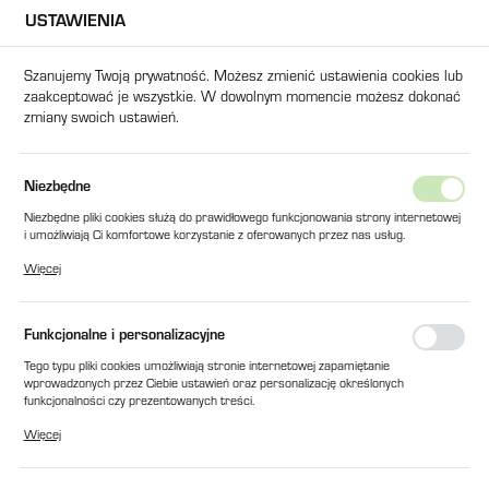
USTAWIENIA
USTAWIENIA REGIONALNE
Szanujemy Twoją prywatność. Możesz zmienić ustawienia cookies lub
zaakceptować je wszystkie. W dowolnym momencie możesz dokonać
Lokalizacja
zmiany swoich ustawień.
Polska
Język
Strona główna
Części Zamienne - Peryferia
Niezbędne
polski
Części Zamienne - Peryferia
Niezbędne pliki cookies służą do prawidłowego funkcjonowania strony internetowej
i umożliwiają Ci komfortowe korzystanie z oferowanych przez nas usług.
Waluta
Pliki cookies odpowiadają na podejmowane przez Ciebie działania w celu m.in.
Więcej
Polski złoty (PLN)
dostosowania Twoich ustawień preferencji prywatności, logowania czy wypełniania
SUSZARKI I ODWILŻACZE
PODAJNIKI
DOZOWNIKI I MIESZALNI
formularzy. Dzięki plikom cookies strona, z której korzystasz, może działać bez
zakłóceń.
Funkcjonalne i personalizacyjne
ZAPISZ
Tego typu pliki cookies umożliwiają stronie internetowej zapamiętanie
wprowadzonych przez Ciebie ustawień oraz personalizację określonych
funkcjonalności czy prezentowanych treści.
Dzięki tym plikom cookies możemy zapewnić Ci większy komfort korzystania z
Więcej
funkcjonalności naszej strony poprzez dopasowanie jej do Twoich indywidualnych
preferencji. Wyrażenie zgody na funkcjonalne i personalizacyjne pliki cookies
gwarantuje dostępność większej ilości funkcji na stronie.