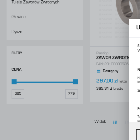
Konstrukcje Specjalne
Tuleje Zaworów Zwrotnych
Obsługa Form
Usługi
Konstrukcje Specjalne
Głowice
U
Usługi
Dysze
S
W
FILTRY
Plastigo
ZAWÓR ZWROTNY fi 7
EAN:
2010000092637
CENA
N
Dostępny
N
297,00 zł
netto
k
P
365,31 zł
brutto
W
p
m
0
F
T
p
Widok
D
W
d
c