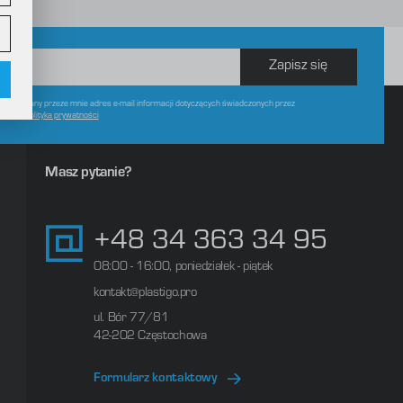
Zapisz się
w
 wskazany przeze mnie adres e-mail informacji dotyczących świadczonych przez
czasie.
Polityka prywatności
Masz pytanie?
+48 34 363 34 95
08:00 - 16:00, poniedziałek - piątek
kontakt@plastigo.pro
ul. Bór 77/81
42-202 Częstochowa
Formularz kontaktowy