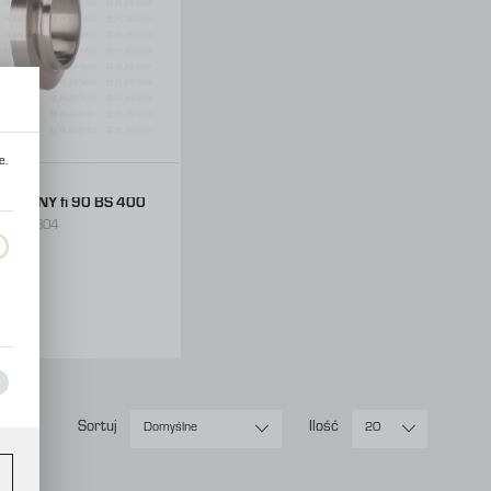
e.
ROTNY fi 90 BS 400
00092804
y
ł
netto
rutto
Sortuj
Ilość
Domyślne
20
ez