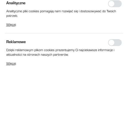
Analityczne
Analityczne pliki cookies pomagają nam rozwijać się i dostosowywać do Twoich
potrzeb.
Cookies analityczne pozwalają na uzyskanie informacji w zakresie wykorzystywania
Więcej
witryny internetowej, miejsca oraz częstotliwości, z jaką odwiedzane są nasze
serwisy www. Dane pozwalają nam na ocenę naszych serwisów internetowych
pod względem ich popularności wśród użytkowników. Zgromadzone informacje są
przetwarzane w formie zanonimizowanej. Wyrażenie zgody na analityczne pliki
Reklamowe
cookies gwarantuje dostępność wszystkich funkcjonalności.
Dzięki reklamowym plikom cookies prezentujemy Ci najciekawsze informacje i
aktualności na stronach naszych partnerów.
Promocyjne pliki cookies służą do prezentowania Ci naszych komunikatów na
Więcej
podstawie analizy Twoich upodobań oraz Twoich zwyczajów dotyczących
przeglądanej witryny internetowej. Treści promocyjne mogą pojawić się na
stronach podmiotów trzecich lub firm będących naszymi partnerami oraz innych
dostawców usług. Firmy te działają w charakterze pośredników prezentujących
nasze treści w postaci wiadomości, ofert, komunikatów mediów
społecznościowych.
EAN:
2010000209097