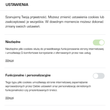
USTAWIENIA
USTAWIENIA REGIONALNE
Szanujemy Twoją prywatność. Możesz zmienić ustawienia cookies lub
zaakceptować je wszystkie. W dowolnym momencie możesz dokonać
Lokalizacja
zmiany swoich ustawień.
Polska
Język
Strona główna
Polecane
Niezbędne
polski
Niezbędne pliki cookies służą do prawidłowego funkcjonowania strony internetowej
Poprzedni
Następny
i umożliwiają Ci komfortowe korzystanie z oferowanych przez nas usług.
Waluta
Pliki cookies odpowiadają na podejmowane przez Ciebie działania w celu m.in.
Więcej
Polski złoty (PLN)
dostosowania Twoich ustawień preferencji prywatności, logowania czy wypełniania
MAGNES NEODYMOWY MG
formularzy. Dzięki plikom cookies strona, z której korzystasz, może działać bez
zakłóceń.
150
Funkcjonalne i personalizacyjne
ZAPISZ
Tego typu pliki cookies umożliwiają stronie internetowej zapamiętanie
wprowadzonych przez Ciebie ustawień oraz personalizację określonych
funkcjonalności czy prezentowanych treści.
POLECAMY
Dzięki tym plikom cookies możemy zapewnić Ci większy komfort korzystania z
Więcej
funkcjonalności naszej strony poprzez dopasowanie jej do Twoich indywidualnych
preferencji. Wyrażenie zgody na funkcjonalne i personalizacyjne pliki cookies
gwarantuje dostępność większej ilości funkcji na stronie.