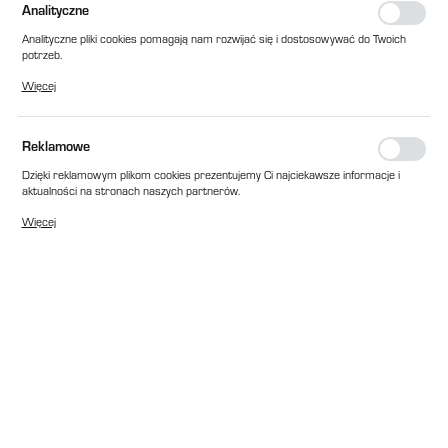
Analityczne
Analityczne pliki cookies pomagają nam rozwijać się i dostosowywać do Twoich
potrzeb.
Cookies analityczne pozwalają na uzyskanie informacji w zakresie wykorzystywania
Więcej
witryny internetowej, miejsca oraz częstotliwości, z jaką odwiedzane są nasze
serwisy www. Dane pozwalają nam na ocenę naszych serwisów internetowych
pod względem ich popularności wśród użytkowników. Zgromadzone informacje są
przetwarzane w formie zanonimizowanej. Wyrażenie zgody na analityczne pliki
Reklamowe
cookies gwarantuje dostępność wszystkich funkcjonalności.
Dzięki reklamowym plikom cookies prezentujemy Ci najciekawsze informacje i
aktualności na stronach naszych partnerów.
Promocyjne pliki cookies służą do prezentowania Ci naszych komunikatów na
Więcej
podstawie analizy Twoich upodobań oraz Twoich zwyczajów dotyczących
przeglądanej witryny internetowej. Treści promocyjne mogą pojawić się na
stronach podmiotów trzecich lub firm będących naszymi partnerami oraz innych
dostawców usług. Firmy te działają w charakterze pośredników prezentujących
nasze treści w postaci wiadomości, ofert, komunikatów mediów
społecznościowych.
EAN:
2010000113868
Cena katalogowa netto:
37,00 zł