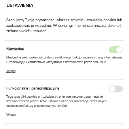
USTAWIENIA
USTAWIENIA REGIONALNE
Szanujemy Twoją prywatność. Możesz zmienić ustawienia cookies lub
zaakceptować je wszystkie. W dowolnym momencie możesz dokonać
Lokalizacja
zmiany swoich ustawień.
Polska
Język
na
Produkty
FRONT OPERATORSKI PLASTIKOWY DO SDD
Niezbędne
polski
Niezbędne pliki cookies służą do prawidłowego funkcjonowania strony internetowej
FRONT OPERATORSKI
i umożliwiają Ci komfortowe korzystanie z oferowanych przez nas usług.
Waluta
Pliki cookies odpowiadają na podejmowane przez Ciebie działania w celu m.in.
PLASTIKOWY DO SDD
Więcej
Polski złoty (PLN)
dostosowania Twoich ustawień preferencji prywatności, logowania czy wypełniania
formularzy. Dzięki plikom cookies strona, z której korzystasz, może działać bez
zakłóceń.
Funkcjonalne i personalizacyjne
ZAPISZ
Tego typu pliki cookies umożliwiają stronie internetowej zapamiętanie
wprowadzonych przez Ciebie ustawień oraz personalizację określonych
funkcjonalności czy prezentowanych treści.
Dzięki tym plikom cookies możemy zapewnić Ci większy komfort korzystania z
Więcej
funkcjonalności naszej strony poprzez dopasowanie jej do Twoich indywidualnych
preferencji. Wyrażenie zgody na funkcjonalne i personalizacyjne pliki cookies
gwarantuje dostępność większej ilości funkcji na stronie.