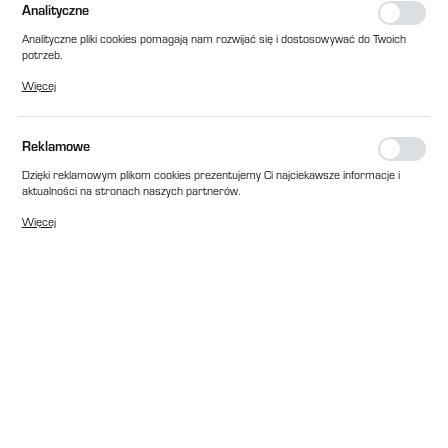
Analityczne
Analityczne pliki cookies pomagają nam rozwijać się i dostosowywać do Twoich
potrzeb.
Cookies analityczne pozwalają na uzyskanie informacji w zakresie wykorzystywania
Więcej
witryny internetowej, miejsca oraz częstotliwości, z jaką odwiedzane są nasze
serwisy www. Dane pozwalają nam na ocenę naszych serwisów internetowych
pod względem ich popularności wśród użytkowników. Zgromadzone informacje są
przetwarzane w formie zanonimizowanej. Wyrażenie zgody na analityczne pliki
Reklamowe
cookies gwarantuje dostępność wszystkich funkcjonalności.
Dzięki reklamowym plikom cookies prezentujemy Ci najciekawsze informacje i
aktualności na stronach naszych partnerów.
Promocyjne pliki cookies służą do prezentowania Ci naszych komunikatów na
Więcej
podstawie analizy Twoich upodobań oraz Twoich zwyczajów dotyczących
przeglądanej witryny internetowej. Treści promocyjne mogą pojawić się na
stronach podmiotów trzecich lub firm będących naszymi partnerami oraz innych
dostawców usług. Firmy te działają w charakterze pośredników prezentujących
nasze treści w postaci wiadomości, ofert, komunikatów mediów
społecznościowych.
EAN:
2010000247563
Cena katalogowa netto:
32,00 zł