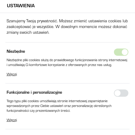
USTAWIENIA
USTAWIENIA REGIONALNE
Szanujemy Twoją prywatność. Możesz zmienić ustawienia cookies lub
zaakceptować je wszystkie. W dowolnym momencie możesz dokonać
Lokalizacja
zmiany swoich ustawień.
Polska
Język
 ŚRODEK ROZDZIELAJĄCY O ŚREDNIEJ SILE FORMULA 5 / 400 ml
Niezbędne
polski
Niezbędne pliki cookies służą do prawidłowego funkcjonowania strony internetowej
BEZSILIKONOWY ŚRODEK
i umożliwiają Ci komfortowe korzystanie z oferowanych przez nas usług.
Waluta
Pliki cookies odpowiadają na podejmowane przez Ciebie działania w celu m.in.
ROZDZIELAJĄCY O ŚREDNIEJ
Więcej
Polski złoty (PLN)
dostosowania Twoich ustawień preferencji prywatności, logowania czy wypełniania
formularzy. Dzięki plikom cookies strona, z której korzystasz, może działać bez
SILE FORMULA 5 / 400 ml
zakłóceń.
Funkcjonalne i personalizacyjne
ZAPISZ
Tego typu pliki cookies umożliwiają stronie internetowej zapamiętanie
wprowadzonych przez Ciebie ustawień oraz personalizację określonych
funkcjonalności czy prezentowanych treści.
Dzięki tym plikom cookies możemy zapewnić Ci większy komfort korzystania z
Więcej
funkcjonalności naszej strony poprzez dopasowanie jej do Twoich indywidualnych
preferencji. Wyrażenie zgody na funkcjonalne i personalizacyjne pliki cookies
gwarantuje dostępność większej ilości funkcji na stronie.