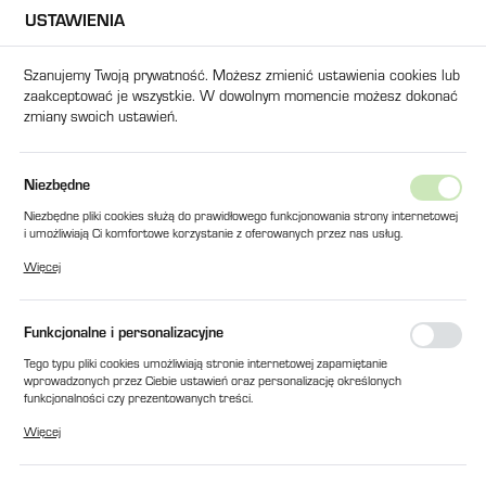
USTAWIENIA
USTAWIENIA REGIONALNE
Szanujemy Twoją prywatność. Możesz zmienić ustawienia cookies lub
zaakceptować je wszystkie. W dowolnym momencie możesz dokonać
Lokalizacja
zmiany swoich ustawień.
Polska
Język
O KONTAKTU Z ŻYWNOŚCIĄ NON-SILICONE RELEASE FG / 400 ml
Niezbędne
polski
Niezbędne pliki cookies służą do prawidłowego funkcjonowania strony internetowej
BEZSILIKONOWY ŚRODEK
i umożliwiają Ci komfortowe korzystanie z oferowanych przez nas usług.
Waluta
Pliki cookies odpowiadają na podejmowane przez Ciebie działania w celu m.in.
ROZDZIELAJĄCY
Więcej
Polski złoty (PLN)
dostosowania Twoich ustawień preferencji prywatności, logowania czy wypełniania
formularzy. Dzięki plikom cookies strona, z której korzystasz, może działać bez
PRZEZNACZONY DO KONTAKTU
zakłóceń.
Funkcjonalne i personalizacyjne
ZAPISZ
Z ŻYWNOŚCIĄ NON-SILICONE
Tego typu pliki cookies umożliwiają stronie internetowej zapamiętanie
RELEASE FG / 400 ml
wprowadzonych przez Ciebie ustawień oraz personalizację określonych
funkcjonalności czy prezentowanych treści.
Dzięki tym plikom cookies możemy zapewnić Ci większy komfort korzystania z
Więcej
funkcjonalności naszej strony poprzez dopasowanie jej do Twoich indywidualnych
preferencji. Wyrażenie zgody na funkcjonalne i personalizacyjne pliki cookies
gwarantuje dostępność większej ilości funkcji na stronie.