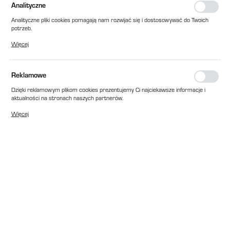
Analityczne
Analityczne pliki cookies pomagają nam rozwijać się i dostosowywać do Twoich
potrzeb.
Cookies analityczne pozwalają na uzyskanie informacji w zakresie wykorzystywania
Więcej
witryny internetowej, miejsca oraz częstotliwości, z jaką odwiedzane są nasze
serwisy www. Dane pozwalają nam na ocenę naszych serwisów internetowych
pod względem ich popularności wśród użytkowników. Zgromadzone informacje są
przetwarzane w formie zanonimizowanej. Wyrażenie zgody na analityczne pliki
Reklamowe
cookies gwarantuje dostępność wszystkich funkcjonalności.
Dzięki reklamowym plikom cookies prezentujemy Ci najciekawsze informacje i
aktualności na stronach naszych partnerów.
Promocyjne pliki cookies służą do prezentowania Ci naszych komunikatów na
Więcej
podstawie analizy Twoich upodobań oraz Twoich zwyczajów dotyczących
przeglądanej witryny internetowej. Treści promocyjne mogą pojawić się na
stronach podmiotów trzecich lub firm będących naszymi partnerami oraz innych
dostawców usług. Firmy te działają w charakterze pośredników prezentujących
nasze treści w postaci wiadomości, ofert, komunikatów mediów
społecznościowych.
EAN:
2010000204337