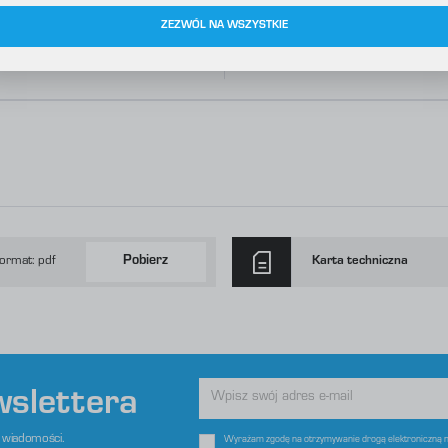
ookies analityczne pozwalają na uzyskanie informacji w zakresie wykorzystywania witryny internetowej, miejsca
ięcej
raz częstotliwości, z jaką odwiedzane są nasze serwisy www. Dane pozwalają nam na ocenę naszych serwisów
ZEZWÓL NA WSZYSTKIE
nternetowych pod względem ich popularności wśród użytkowników. Zgromadzone informacje są przetwarzane 
ormie zanonimizowanej. Wyrażenie zgody na analityczne pliki cookies gwarantuje dostępność wszystkich
unkcjonalności.
TECHNIGO
eklamowe
zięki reklamowym plikom cookies prezentujemy Ci najciekawsze informacje i aktualności na stronach naszych
artnerów.
romocyjne pliki cookies służą do prezentowania Ci naszych komunikatów na podstawie analizy Twoich upodobań
ięcej
raz Twoich zwyczajów dotyczących przeglądanej witryny internetowej. Treści promocyjne mogą pojawić się na
tronach podmiotów trzecich lub firm będących naszymi partnerami oraz innych dostawców usług. Firmy te
ziałają w charakterze pośredników prezentujących nasze treści w postaci wiadomości, ofert, komunikatów
ediów społecznościowych.
ormat: pdf
Pobierz
Karta techniczna
wslettera
e wiadomości.
Wyrażam zgodę na otrzymywanie drogą elektroniczną na