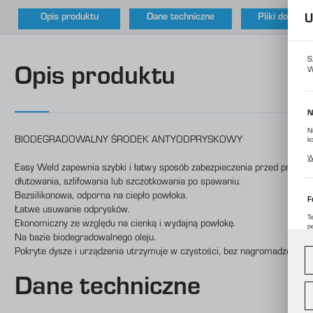
Opis produktu
Dane techniczne
Pliki do pobr
U
S
Opis produktu
W
N
N
BIODEGRADOWALNY ŚRODEK ANTYODPRYSKOWY
k
P
W
p
Easy Weld zapewnia szybki i łatwy sposób zabezpieczenia przed przywie
m
dłutowania, szlifowania lub szczotkowania po spawaniu.
Bezsilikonowa, odporna na ciepło powłoka.
F
Łatwe usuwanie odprysków.
T
Ekonomiczny ze względu na cienką i wydajną powłokę.
p
Na bazie biodegradowalnego oleju.
D
W
d
Pokryte dysze i urządzenia utrzymuje w czystości, bez nagromadzenia 
c
Dane techniczne
A
A