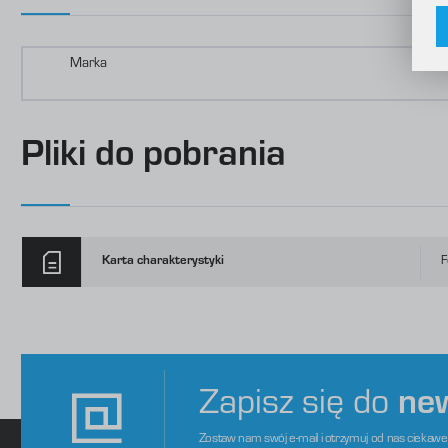
C
W
o
i
f
f
Marka
R
D
p
P
W
o
Pliki do pobrania
s
d
m
Karta charakterystyki
F
Zapisz się do
ne
Zostaw nam swój e-mail i otrzymuj od nas ciekaw