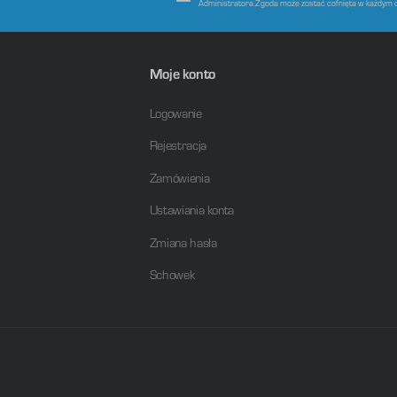
Administratora.Zgoda może zostać cofnięta w każdym 
Moje konto
Logowanie
Rejestracja
Zamówienia
Ustawiania konta
Zmiana hasła
Schowek