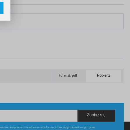
w
Format: pdf
Pobierz
Zapisz się
 wskazany przeze mnie adres e-mail informacji dotyczących świadczonych przez