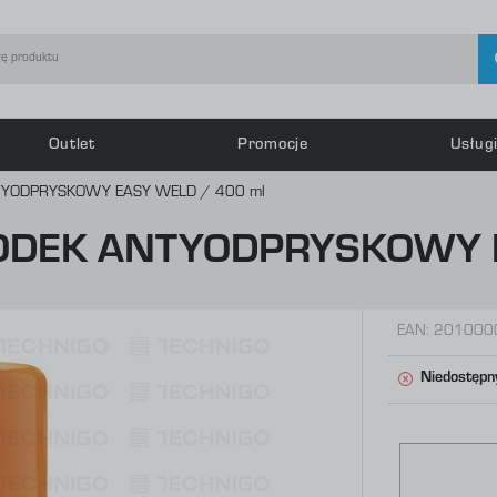
Outlet
Promocje
Usług
guj się
Zarej
YODPRYSKOWY EASY WELD / 400 ml
DEK ANTYODPRYSKOWY E
OTRZYMASZ LICZNE DODATKO
podgląd statusu realizacj
podgląd historii zakupów
EAN:
201000
brak konieczności wprowa
Niedostępn
możliwość otrzymania rab
Zapomniałem hasła
LOGUJ SIĘ
ZAREJESTRU