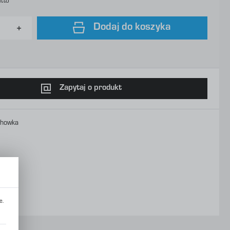
utto
Dodaj do koszyka
Zapytaj o produkt
chowka
e.