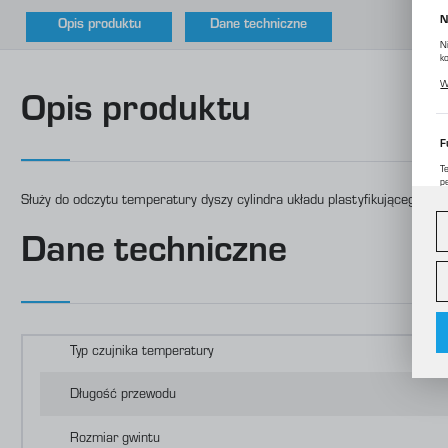
N
Opis produktu
Dane techniczne
N
k
P
W
p
Opis produktu
m
F
T
p
Służy do odczytu temperatury dyszy cylindra układu plastyfikującego we
D
W
d
c
Dane techniczne
A
A
C
W
o
i
Typ czujnika temperatury
f
f
R
Długość przewodu
D
p
P
Rozmiar gwintu
W