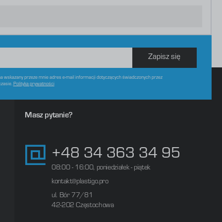
Zapisz się
 wskazany przeze mnie adres e-mail informacji dotyczących świadczonych przez
czasie.
Polityka prywatności
Masz pytanie?
+48 34 363 34 95
08:00 - 16:00, poniedziałek - piątek
kontakt@plastigo.pro
ul. Bór 77/81
42-202 Częstochowa