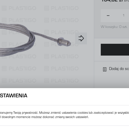
164,82 zł
Br
W koszyku:
0
szt.
Dodaj do s
STAWIENIA
zanujemy Twoją prywatność. Możesz zmienić ustawienia cookies lub zaakceptować je wszystki
 dowolnym momencie możesz dokonać zmiany swoich ustawień.
USTAWIENIA REGIONALNE