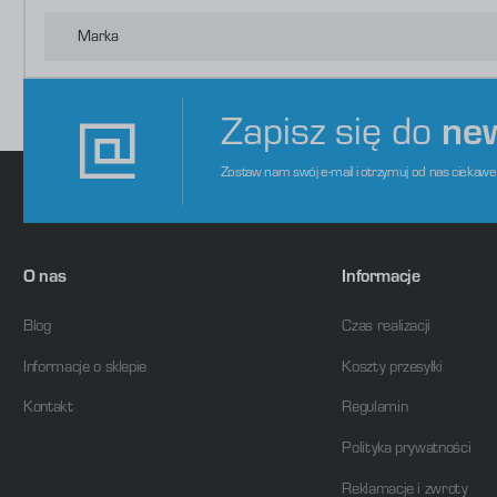
o
s
d
Marka
m
Zapisz się do
ne
Zostaw nam swój e-mail i otrzymuj od nas ciekaw
O nas
Informacje
Blog
Czas realizacji
Informacje o sklepie
Koszty przesyłki
Kontakt
Regulamin
Polityka prywatności
Reklamacje i zwroty