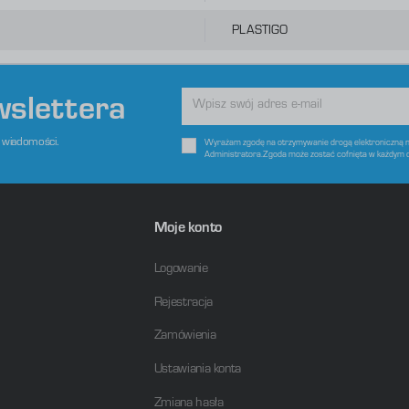
raz Twoich zwyczajów dotyczących przeglądanej witryny internetowej. Treści promocyjne mogą pojawić się na
tronach podmiotów trzecich lub firm będących naszymi partnerami oraz innych dostawców usług. Firmy te
ziałają w charakterze pośredników prezentujących nasze treści w postaci wiadomości, ofert, komunikatów
PLASTIGO
ediów społecznościowych.
wslettera
e wiadomości.
Wyrażam zgodę na otrzymywanie drogą elektroniczną na
Administratora.Zgoda może zostać cofnięta w każdym 
Moje konto
Logowanie
Rejestracja
Zamówienia
Ustawiania konta
Zmiana hasła