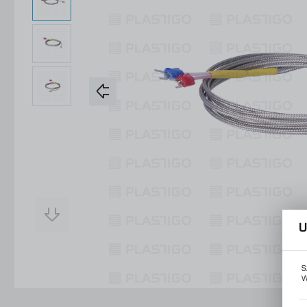
Konstrukcje Specjalne
Obsługa Form
Usługi
Konstrukcje Specjalne
Usługi
U
S
W