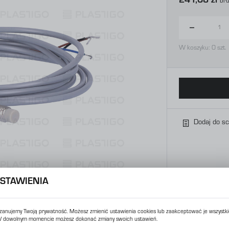
241,08 zł
Bru
W koszyku:
0
szt.
Dodaj do s
STAWIENIA
zanujemy Twoją prywatność. Możesz zmienić ustawienia cookies lub zaakceptować je wszystki
 dowolnym momencie możesz dokonać zmiany swoich ustawień.
USTAWIENIA REGIONALNE