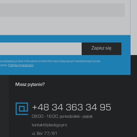
Zapisz się
 wskazany przeze mnie adres e-mail informacji dotyczących świadczonych przez
czasie.
Polityka prywatności
Masz pytanie?
+48 34 363 34 95
08:00 - 16:00, poniedziałek - piątek
kontakt@plastigo.pro
ul. Bór 77/81