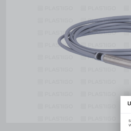
Konstrukcje Specjalne
Obsługa Form
Usługi
Konstrukcje Specjalne
Usługi
U
S
W