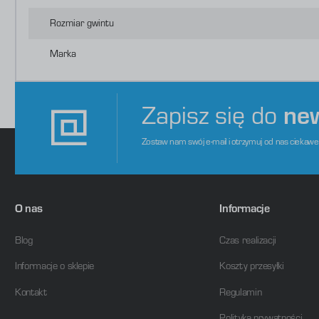
P
W
o
Rozmiar gwintu
s
d
m
Marka
Zapisz się do
ne
Zostaw nam swój e-mail i otrzymuj od nas ciekaw
O nas
Informacje
Blog
Czas realizacji
Informacje o sklepie
Koszty przesyłki
Kontakt
Regulamin