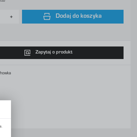
tto
Dodaj do koszyka
Zapytaj o produkt
chowka
e.