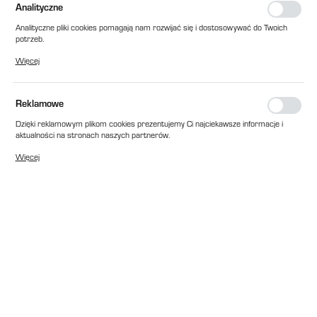
Analityczne
Analityczne pliki cookies pomagają nam rozwijać się i dostosowywać do Twoich
potrzeb.
Cookies analityczne pozwalają na uzyskanie informacji w zakresie wykorzystywania
Więcej
witryny internetowej, miejsca oraz częstotliwości, z jaką odwiedzane są nasze
serwisy www. Dane pozwalają nam na ocenę naszych serwisów internetowych
pod względem ich popularności wśród użytkowników. Zgromadzone informacje są
przetwarzane w formie zanonimizowanej. Wyrażenie zgody na analityczne pliki
Reklamowe
cookies gwarantuje dostępność wszystkich funkcjonalności.
Dzięki reklamowym plikom cookies prezentujemy Ci najciekawsze informacje i
aktualności na stronach naszych partnerów.
Promocyjne pliki cookies służą do prezentowania Ci naszych komunikatów na
Więcej
podstawie analizy Twoich upodobań oraz Twoich zwyczajów dotyczących
przeglądanej witryny internetowej. Treści promocyjne mogą pojawić się na
stronach podmiotów trzecich lub firm będących naszymi partnerami oraz innych
dostawców usług. Firmy te działają w charakterze pośredników prezentujących
nasze treści w postaci wiadomości, ofert, komunikatów mediów
społecznościowych.
EAN:
2010000030196
Cena katalogowa netto:
299,00 zł