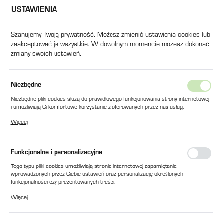
USTAWIENIA
USTAWIENIA REGIONALNE
Szanujemy Twoją prywatność. Możesz zmienić ustawienia cookies lub
zaakceptować je wszystkie. W dowolnym momencie możesz dokonać
Lokalizacja
zmiany swoich ustawień.
Polska
Język
DYSZA L=73 Z GWINTEM WEWNĘTRZNYM M40x2 / FI6 R-10 M6
Niezbędne
polski
Niezbędne pliki cookies służą do prawidłowego funkcjonowania strony internetowej
DYSZA L=73 Z GWINTEM
i umożliwiają Ci komfortowe korzystanie z oferowanych przez nas usług.
Waluta
Pliki cookies odpowiadają na podejmowane przez Ciebie działania w celu m.in.
WEWNĘTRZNYM M40x2 / FI6
Więcej
Polski złoty (PLN)
dostosowania Twoich ustawień preferencji prywatności, logowania czy wypełniania
formularzy. Dzięki plikom cookies strona, z której korzystasz, może działać bez
R-10 M6
zakłóceń.
Funkcjonalne i personalizacyjne
ZAPISZ
Tego typu pliki cookies umożliwiają stronie internetowej zapamiętanie
wprowadzonych przez Ciebie ustawień oraz personalizację określonych
OUTLET
funkcjonalności czy prezentowanych treści.
Dzięki tym plikom cookies możemy zapewnić Ci większy komfort korzystania z
Więcej
funkcjonalności naszej strony poprzez dopasowanie jej do Twoich indywidualnych
preferencji. Wyrażenie zgody na funkcjonalne i personalizacyjne pliki cookies
gwarantuje dostępność większej ilości funkcji na stronie.