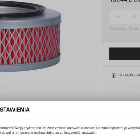
157,44 zł
Bru
W koszyku:
0
szt.
Dodaj do s
STAWIENIA
zanujemy Twoją prywatność. Możesz zmienić ustawienia cookies lub zaakceptować je wszystki
 dowolnym momencie możesz dokonać zmiany swoich ustawień.
USTAWIENIA REGIONALNE