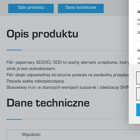
Opis produktu
Dane techniczne
N
N
k
P
Opis produktu
W
p
m
F
T
Filtr papierowy SD200/300 to ważny element urządzenia, który nie tyl
p
silnik przed uszkodzeniami.
D
W
d
Filtr dzięki odpowiedniej strukturze pozwala na swobodny przepływ powi
c
Posiada siatkę zabezpieczającą.
Stosowany m.in. w starszych wersjach suszarek i odwilżaczy SHINI.
A
A
Dane techniczne
C
W
o
i
f
f
R
D
Wysokość
p