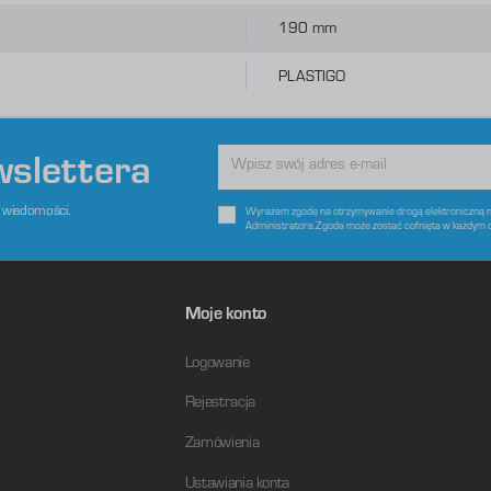
romocyjne pliki cookies służą do prezentowania Ci naszych komunikatów na podstawie analizy Twoich upodobań
ięcej
raz Twoich zwyczajów dotyczących przeglądanej witryny internetowej. Treści promocyjne mogą pojawić się na
190 mm
tronach podmiotów trzecich lub firm będących naszymi partnerami oraz innych dostawców usług. Firmy te
ziałają w charakterze pośredników prezentujących nasze treści w postaci wiadomości, ofert, komunikatów
ediów społecznościowych.
PLASTIGO
wslettera
e wiadomości.
Wyrażam zgodę na otrzymywanie drogą elektroniczną na
Administratora.Zgoda może zostać cofnięta w każdym 
Moje konto
Logowanie
Rejestracja
Zamówienia
Ustawiania konta