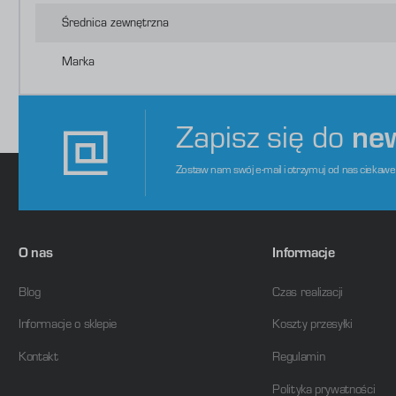
P
W
o
Średnica zewnętrzna
s
d
m
Marka
Zapisz się do
ne
Zostaw nam swój e-mail i otrzymuj od nas ciekaw
O nas
Informacje
Blog
Czas realizacji
Informacje o sklepie
Koszty przesyłki
Kontakt
Regulamin
Polityka prywatności