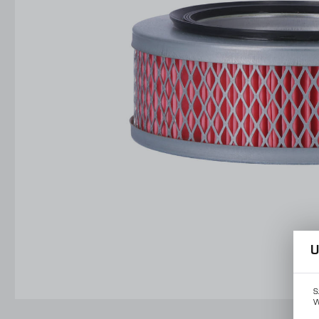
Konstrukcje Specjalne
Obsługa Form
Usługi
Konstrukcje Specjalne
Usługi
U
S
W