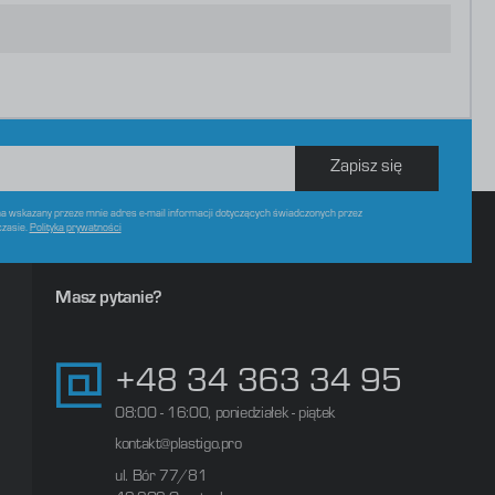
Zapisz się
 wskazany przeze mnie adres e-mail informacji dotyczących świadczonych przez
czasie.
Polityka prywatności
Masz pytanie?
+48 34 363 34 95
08:00 - 16:00, poniedziałek - piątek
kontakt@plastigo.pro
ul. Bór 77/81