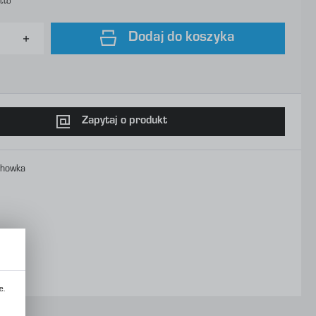
tto
Dodaj do koszyka
Zapytaj o produkt
chowka
e.