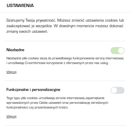
USTAWIENIA
USTAWIENIA REGIONALNE
Szanujemy Twoją prywatność. Możesz zmienić ustawienia cookies lub
zaakceptować je wszystkie. W dowolnym momencie możesz dokonać
Lokalizacja
zmiany swoich ustawień.
Polska
Język
na główna
Produkty
FILTR DO SD 2000H (276x167x750)
Niezbędne
polski
Niezbędne pliki cookies służą do prawidłowego funkcjonowania strony internetowej
FILTR DO SD 2000H
i umożliwiają Ci komfortowe korzystanie z oferowanych przez nas usług.
Waluta
Pliki cookies odpowiadają na podejmowane przez Ciebie działania w celu m.in.
(276x167x750)
Więcej
Polski złoty (PLN)
dostosowania Twoich ustawień preferencji prywatności, logowania czy wypełniania
formularzy. Dzięki plikom cookies strona, z której korzystasz, może działać bez
zakłóceń.
Funkcjonalne i personalizacyjne
ZAPISZ
Tego typu pliki cookies umożliwiają stronie internetowej zapamiętanie
wprowadzonych przez Ciebie ustawień oraz personalizację określonych
funkcjonalności czy prezentowanych treści.
Dzięki tym plikom cookies możemy zapewnić Ci większy komfort korzystania z
Więcej
funkcjonalności naszej strony poprzez dopasowanie jej do Twoich indywidualnych
preferencji. Wyrażenie zgody na funkcjonalne i personalizacyjne pliki cookies
gwarantuje dostępność większej ilości funkcji na stronie.