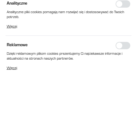
Analityczne
Analityczne pliki cookies pomagają nam rozwijać się i dostosowywać do Twoich
potrzeb.
Cookies analityczne pozwalają na uzyskanie informacji w zakresie wykorzystywania
Więcej
witryny internetowej, miejsca oraz częstotliwości, z jaką odwiedzane są nasze
serwisy www. Dane pozwalają nam na ocenę naszych serwisów internetowych
pod względem ich popularności wśród użytkowników. Zgromadzone informacje są
przetwarzane w formie zanonimizowanej. Wyrażenie zgody na analityczne pliki
Reklamowe
cookies gwarantuje dostępność wszystkich funkcjonalności.
Dzięki reklamowym plikom cookies prezentujemy Ci najciekawsze informacje i
aktualności na stronach naszych partnerów.
Promocyjne pliki cookies służą do prezentowania Ci naszych komunikatów na
Więcej
podstawie analizy Twoich upodobań oraz Twoich zwyczajów dotyczących
przeglądanej witryny internetowej. Treści promocyjne mogą pojawić się na
stronach podmiotów trzecich lub firm będących naszymi partnerami oraz innych
dostawców usług. Firmy te działają w charakterze pośredników prezentujących
nasze treści w postaci wiadomości, ofert, komunikatów mediów
społecznościowych.
EAN:
2010000204061
Cena katalogowa netto:
583,00 zł