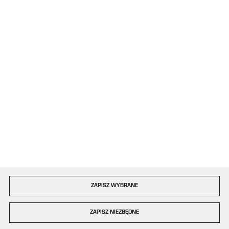
kontakt@plastigo.pro
ul. Bór 77/81
42-202 Częstochowa
Formularz kontaktowy
Dołącz do nas
Szybka dostawa
ZAPISZ WYBRANE
Copyright by plastigo.pro
ZAPISZ NIEZBĘDNE
Agencja interaktywna
[ti]
Powered by
2ClickShop®