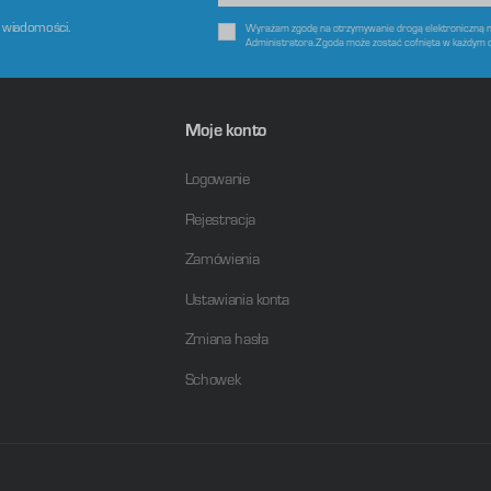
e wiadomości.
Wyrażam zgodę na otrzymywanie drogą elektroniczną na
Administratora.Zgoda może zostać cofnięta w każdym 
Moje konto
Logowanie
Rejestracja
Zamówienia
Ustawiania konta
Zmiana hasła
Schowek