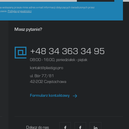
 wskazany przeze mnie adres e-mail informacji dotyczących świadczonych przez
czasie.
Polityka prywatności
Masz pytanie?
+48 34 363 34 95
08:00 - 16:00, poniedziałek - piątek
kontakt@plastigo.pro
ul. Bór 77/81
42-202 Częstochowa
Formularz kontaktowy
Dołącz do nas