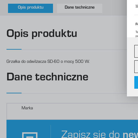
P
W
Opis produktu
Dane techniczne
p
m
F
Opis produktu
T
p
D
W
d
c
Grzałka do odwilżacza SD-60 o mocy 500 W.
A
A
Dane techniczne
C
W
o
i
f
f
R
D
Marka
p
P
W
o
s
d
m
Zapisz się do
ne