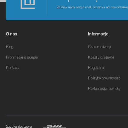
Zostaw nam swój e-mail i otrzymuj od nas ciekaw
O nas
Informacje
Blog
Czas realizacji
Informacje o sklepie
Koszty przesyłki
Kontakt
Regulamin
Polityka prywatności
Reklamacje i zwroty
Szybka dostawa