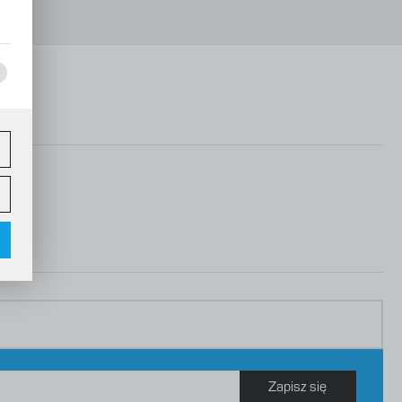
ez
w
Zapisz się