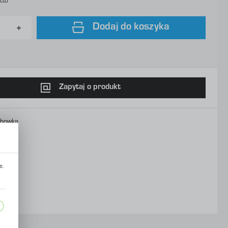
tto
Dodaj do koszyka
Zapytaj o produkt
chowka
e.