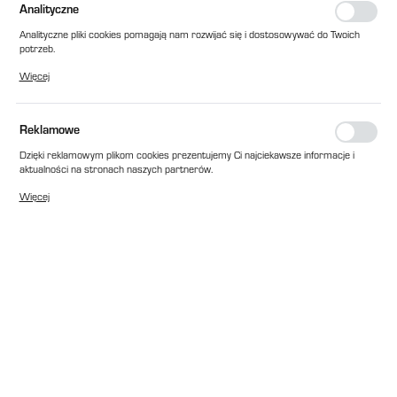
Analityczne
Analityczne pliki cookies pomagają nam rozwijać się i dostosowywać do Twoich
potrzeb.
Cookies analityczne pozwalają na uzyskanie informacji w zakresie wykorzystywania
Więcej
witryny internetowej, miejsca oraz częstotliwości, z jaką odwiedzane są nasze
serwisy www. Dane pozwalają nam na ocenę naszych serwisów internetowych
pod względem ich popularności wśród użytkowników. Zgromadzone informacje są
przetwarzane w formie zanonimizowanej. Wyrażenie zgody na analityczne pliki
Reklamowe
cookies gwarantuje dostępność wszystkich funkcjonalności.
Dzięki reklamowym plikom cookies prezentujemy Ci najciekawsze informacje i
aktualności na stronach naszych partnerów.
Promocyjne pliki cookies służą do prezentowania Ci naszych komunikatów na
Więcej
podstawie analizy Twoich upodobań oraz Twoich zwyczajów dotyczących
przeglądanej witryny internetowej. Treści promocyjne mogą pojawić się na
stronach podmiotów trzecich lub firm będących naszymi partnerami oraz innych
dostawców usług. Firmy te działają w charakterze pośredników prezentujących
nasze treści w postaci wiadomości, ofert, komunikatów mediów
społecznościowych.
EAN:
2010000093979
Cena katalogowa netto:
462,00 zł
Dostępny