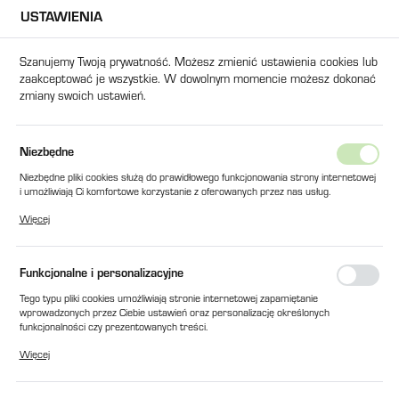
USTAWIENIA
USTAWIENIA REGIONALNE
Szanujemy Twoją prywatność. Możesz zmienić ustawienia cookies lub
zaakceptować je wszystkie. W dowolnym momencie możesz dokonać
Lokalizacja
zmiany swoich ustawień.
Polska
Język
Strona główna
Produkty
GRZAŁKA DO SHD-120U
Niezbędne
polski
Niezbędne pliki cookies służą do prawidłowego funkcjonowania strony internetowej
GRZAŁKA DO SHD-120U
i umożliwiają Ci komfortowe korzystanie z oferowanych przez nas usług.
Waluta
Pliki cookies odpowiadają na podejmowane przez Ciebie działania w celu m.in.
Więcej
Polski złoty (PLN)
dostosowania Twoich ustawień preferencji prywatności, logowania czy wypełniania
formularzy. Dzięki plikom cookies strona, z której korzystasz, może działać bez
zakłóceń.
Funkcjonalne i personalizacyjne
ZAPISZ
Tego typu pliki cookies umożliwiają stronie internetowej zapamiętanie
wprowadzonych przez Ciebie ustawień oraz personalizację określonych
funkcjonalności czy prezentowanych treści.
Dzięki tym plikom cookies możemy zapewnić Ci większy komfort korzystania z
Więcej
funkcjonalności naszej strony poprzez dopasowanie jej do Twoich indywidualnych
preferencji. Wyrażenie zgody na funkcjonalne i personalizacyjne pliki cookies
gwarantuje dostępność większej ilości funkcji na stronie.