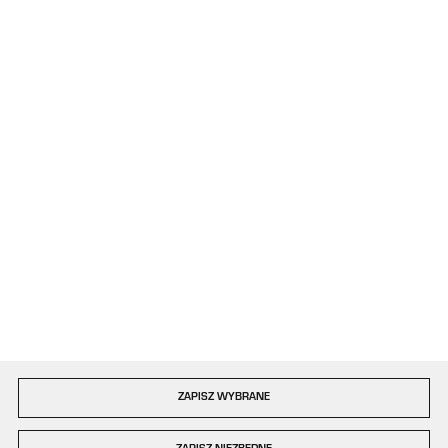
+48 34 363 34 95
08:00 - 16:00, poniedziałek - piątek
kontakt@plastigo.pro
ul. Bór 77/81
42-202 Częstochowa
Formularz kontaktowy
Dołącz do nas
Szybka dostawa
ZAPISZ WYBRANE
Copyright by plastigo.pro