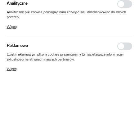
Analityczne
Analityczne pliki cookies pomagają nam rozwijać się i dostosowywać do Twoich
potrzeb.
Cookies analityczne pozwalają na uzyskanie informacji w zakresie wykorzystywania
Więcej
witryny internetowej, miejsca oraz częstotliwości, z jaką odwiedzane są nasze
serwisy www. Dane pozwalają nam na ocenę naszych serwisów internetowych
pod względem ich popularności wśród użytkowników. Zgromadzone informacje są
przetwarzane w formie zanonimizowanej. Wyrażenie zgody na analityczne pliki
Reklamowe
cookies gwarantuje dostępność wszystkich funkcjonalności.
Dzięki reklamowym plikom cookies prezentujemy Ci najciekawsze informacje i
aktualności na stronach naszych partnerów.
Promocyjne pliki cookies służą do prezentowania Ci naszych komunikatów na
Więcej
podstawie analizy Twoich upodobań oraz Twoich zwyczajów dotyczących
przeglądanej witryny internetowej. Treści promocyjne mogą pojawić się na
stronach podmiotów trzecich lub firm będących naszymi partnerami oraz innych
dostawców usług. Firmy te działają w charakterze pośredników prezentujących
nasze treści w postaci wiadomości, ofert, komunikatów mediów
społecznościowych.
EAN:
2010000088531
Cena katalogowa netto:
205,00 zł