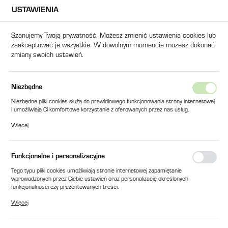
USTAWIENIA
USTAWIENIA REGIONALNE
Szanujemy Twoją prywatność. Możesz zmienić ustawienia cookies lub
zaakceptować je wszystkie. W dowolnym momencie możesz dokonać
Lokalizacja
zmiany swoich ustawień.
Polska
Język
IKANITOWA fi 40 x 30 120W AC230V (BS 320) PRZEWÓD L=250
Niezbędne
polski
Niezbędne pliki cookies służą do prawidłowego funkcjonowania strony internetowej
GRZAŁKA MIKANITOWA fi 40 x
i umożliwiają Ci komfortowe korzystanie z oferowanych przez nas usług.
Waluta
Pliki cookies odpowiadają na podejmowane przez Ciebie działania w celu m.in.
30 120W AC230V (BS 320)
Więcej
Polski złoty (PLN)
dostosowania Twoich ustawień preferencji prywatności, logowania czy wypełniania
formularzy. Dzięki plikom cookies strona, z której korzystasz, może działać bez
PRZEWÓD L=250
zakłóceń.
Funkcjonalne i personalizacyjne
ZAPISZ
Tego typu pliki cookies umożliwiają stronie internetowej zapamiętanie
wprowadzonych przez Ciebie ustawień oraz personalizację określonych
funkcjonalności czy prezentowanych treści.
Dzięki tym plikom cookies możemy zapewnić Ci większy komfort korzystania z
Więcej
funkcjonalności naszej strony poprzez dopasowanie jej do Twoich indywidualnych
preferencji. Wyrażenie zgody na funkcjonalne i personalizacyjne pliki cookies
gwarantuje dostępność większej ilości funkcji na stronie.