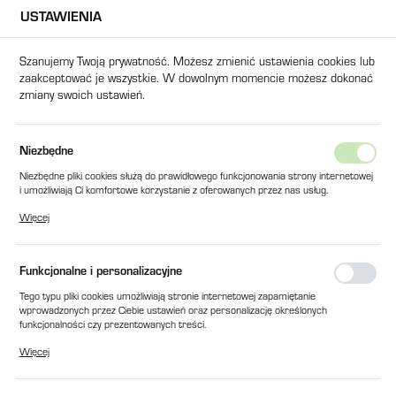
USTAWIENIA
USTAWIENIA REGIONALNE
Szanujemy Twoją prywatność. Możesz zmienić ustawienia cookies lub
zaakceptować je wszystkie. W dowolnym momencie możesz dokonać
Lokalizacja
zmiany swoich ustawień.
Polska
Język
Produkty
KLEMY DO MOCOWANIA FORM ŚRUBA M12-100
Niezbędne
polski
Niezbędne pliki cookies służą do prawidłowego funkcjonowania strony internetowej
KLEMY DO MOCOWANIA FORM
i umożliwiają Ci komfortowe korzystanie z oferowanych przez nas usług.
Waluta
Pliki cookies odpowiadają na podejmowane przez Ciebie działania w celu m.in.
ŚRUBA M12-100
Więcej
Polski złoty (PLN)
dostosowania Twoich ustawień preferencji prywatności, logowania czy wypełniania
formularzy. Dzięki plikom cookies strona, z której korzystasz, może działać bez
zakłóceń.
Funkcjonalne i personalizacyjne
ZAPISZ
Tego typu pliki cookies umożliwiają stronie internetowej zapamiętanie
wprowadzonych przez Ciebie ustawień oraz personalizację określonych
funkcjonalności czy prezentowanych treści.
Dzięki tym plikom cookies możemy zapewnić Ci większy komfort korzystania z
Więcej
funkcjonalności naszej strony poprzez dopasowanie jej do Twoich indywidualnych
preferencji. Wyrażenie zgody na funkcjonalne i personalizacyjne pliki cookies
gwarantuje dostępność większej ilości funkcji na stronie.