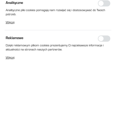
Analityczne
Analityczne pliki cookies pomagają nam rozwijać się i dostosowywać do Twoich
potrzeb.
Cookies analityczne pozwalają na uzyskanie informacji w zakresie wykorzystywania
Więcej
witryny internetowej, miejsca oraz częstotliwości, z jaką odwiedzane są nasze
serwisy www. Dane pozwalają nam na ocenę naszych serwisów internetowych
pod względem ich popularności wśród użytkowników. Zgromadzone informacje są
przetwarzane w formie zanonimizowanej. Wyrażenie zgody na analityczne pliki
Reklamowe
cookies gwarantuje dostępność wszystkich funkcjonalności.
Dzięki reklamowym plikom cookies prezentujemy Ci najciekawsze informacje i
aktualności na stronach naszych partnerów.
Promocyjne pliki cookies służą do prezentowania Ci naszych komunikatów na
Więcej
podstawie analizy Twoich upodobań oraz Twoich zwyczajów dotyczących
przeglądanej witryny internetowej. Treści promocyjne mogą pojawić się na
stronach podmiotów trzecich lub firm będących naszymi partnerami oraz innych
dostawców usług. Firmy te działają w charakterze pośredników prezentujących
nasze treści w postaci wiadomości, ofert, komunikatów mediów
społecznościowych.
EAN:
2010000097632
Cena katalogowa netto:
119,00 zł