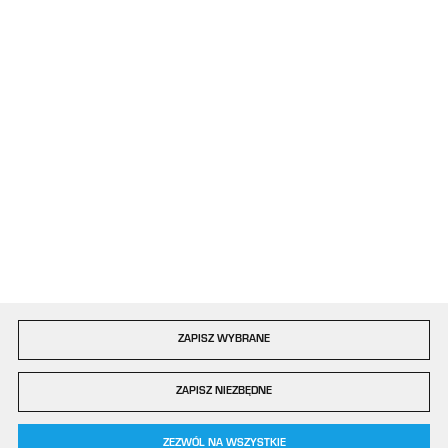
ul. Bór 77/81
42-202 Częstochowa
Formularz kontaktowy
Dołącz do nas
Szybka dostawa
ZAPISZ WYBRANE
Copyright by plastigo.pro
ZAPISZ NIEZBĘDNE
Agencja interaktywna
[ti]
Powered by
2ClickShop®
0
ZEZWÓL NA WSZYSTKIE