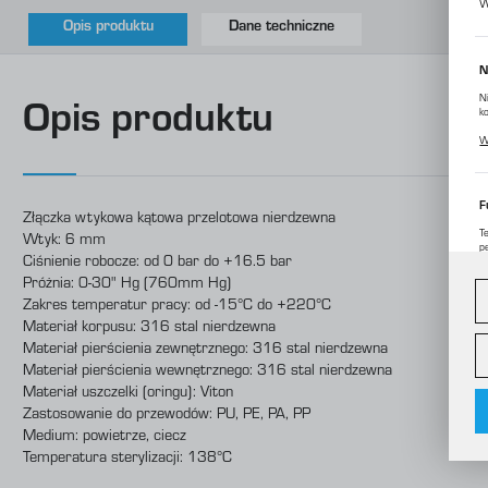
W
Opis produktu
Dane techniczne
N
N
Opis produktu
k
P
W
p
m
F
Złączka wtykowa kątowa przelotowa nierdzewna
T
Wtyk: 6 mm
p
Ciśnienie robocze: od 0 bar do +16.5 bar
D
W
Próżnia: 0-30" Hg (760mm Hg)
d
c
Zakres temperatur pracy: od -15°C do +220°C
Materiał korpusu: 316 stal nierdzewna
A
Materiał pierścienia zewnętrznego: 316 stal nierdzewna
Materiał pierścienia wewnętrznego: 316 stal nierdzewna
A
C
Materiał uszczelki (oringu): Viton
W
o
Zastosowanie do przewodów: PU, PE, PA, PP
i
f
Medium: powietrze, ciecz
f
Temperatura sterylizacji: 138°C
R