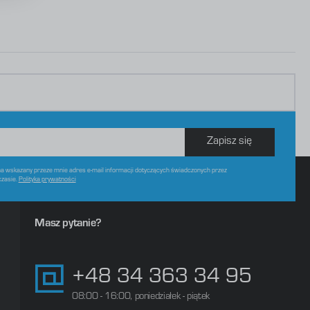
Zapisz się
 wskazany przeze mnie adres e-mail informacji dotyczących świadczonych przez
czasie.
Polityka prywatności
Masz pytanie?
+48 34 363 34 95
08:00 - 16:00, poniedziałek - piątek