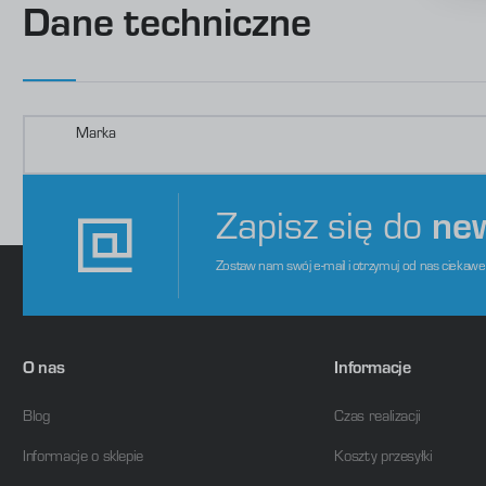
D
Dane techniczne
p
P
W
o
s
d
m
Marka
Zapisz się do
ne
Zostaw nam swój e-mail i otrzymuj od nas ciekaw
O nas
Informacje
Blog
Czas realizacji
Informacje o sklepie
Koszty przesyłki