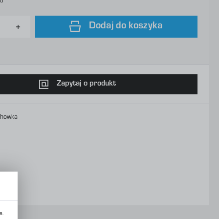
to
Dodaj do koszyka
Zapytaj o produkt
chowka
e.