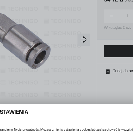
54,12 zł
Brut
W koszyku:
0
szt.
Dodaj do s
STAWIENIA
zanujemy Twoją prywatność. Możesz zmienić ustawienia cookies lub zaakceptować je wszystki