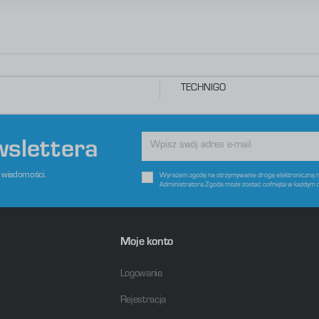
zięki reklamowym plikom cookies prezentujemy Ci najciekawsze informacje i aktualności na stronach naszych
artnerów.
romocyjne pliki cookies służą do prezentowania Ci naszych komunikatów na podstawie analizy Twoich upodobań
ięcej
raz Twoich zwyczajów dotyczących przeglądanej witryny internetowej. Treści promocyjne mogą pojawić się na
tronach podmiotów trzecich lub firm będących naszymi partnerami oraz innych dostawców usług. Firmy te
ziałają w charakterze pośredników prezentujących nasze treści w postaci wiadomości, ofert, komunikatów
ediów społecznościowych.
TECHNIGO
wslettera
e wiadomości.
Wyrażam zgodę na otrzymywanie drogą elektroniczną na
Administratora.Zgoda może zostać cofnięta w każdym 
Moje konto
Logowanie
Rejestracja