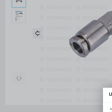
Konstrukcje Specjalne
Obsługa Form
Usługi
Konstrukcje Specjalne
Usługi
U
S