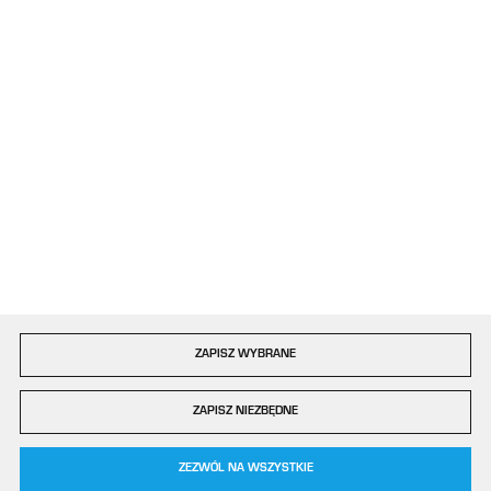
ul. Bór 77/81
42-202 Częstochowa
Formularz kontaktowy
Dołącz do nas
Szybka dostawa
ZAPISZ WYBRANE
Copyright by plastigo.pro
ZAPISZ NIEZBĘDNE
Agencja interaktywna
[ti]
Powered by
2ClickShop®
0
ZEZWÓL NA WSZYSTKIE
KOSZYK