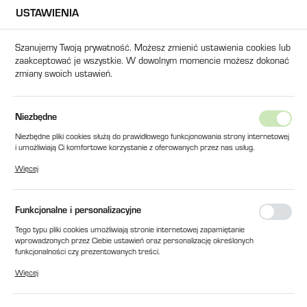
USTAWIENIA
USTAWIENIA REGIONALNE
Szanujemy Twoją prywatność. Możesz zmienić ustawienia cookies lub
zaakceptować je wszystkie. W dowolnym momencie możesz dokonać
Lokalizacja
zmiany swoich ustawień.
Polska
Język
Strona główna
Produkty
LINIAŁ LWH 275 NOVOTECHNIK
Niezbędne
polski
Niezbędne pliki cookies służą do prawidłowego funkcjonowania strony internetowej
LINIAŁ LWH 275 NOVOTECHNIK
i umożliwiają Ci komfortowe korzystanie z oferowanych przez nas usług.
Waluta
Pliki cookies odpowiadają na podejmowane przez Ciebie działania w celu m.in.
Więcej
Polski złoty (PLN)
dostosowania Twoich ustawień preferencji prywatności, logowania czy wypełniania
formularzy. Dzięki plikom cookies strona, z której korzystasz, może działać bez
zakłóceń.
Funkcjonalne i personalizacyjne
ZAPISZ
Tego typu pliki cookies umożliwiają stronie internetowej zapamiętanie
wprowadzonych przez Ciebie ustawień oraz personalizację określonych
funkcjonalności czy prezentowanych treści.
Dzięki tym plikom cookies możemy zapewnić Ci większy komfort korzystania z
Więcej
funkcjonalności naszej strony poprzez dopasowanie jej do Twoich indywidualnych
preferencji. Wyrażenie zgody na funkcjonalne i personalizacyjne pliki cookies
gwarantuje dostępność większej ilości funkcji na stronie.