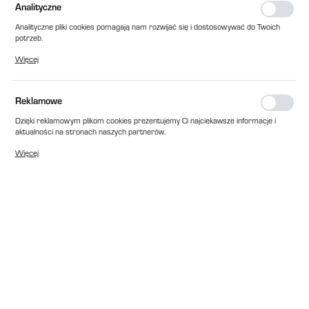
Analityczne
Analityczne pliki cookies pomagają nam rozwijać się i dostosowywać do Twoich
potrzeb.
Cookies analityczne pozwalają na uzyskanie informacji w zakresie wykorzystywania
Więcej
witryny internetowej, miejsca oraz częstotliwości, z jaką odwiedzane są nasze
serwisy www. Dane pozwalają nam na ocenę naszych serwisów internetowych
pod względem ich popularności wśród użytkowników. Zgromadzone informacje są
przetwarzane w formie zanonimizowanej. Wyrażenie zgody na analityczne pliki
Reklamowe
cookies gwarantuje dostępność wszystkich funkcjonalności.
Dzięki reklamowym plikom cookies prezentujemy Ci najciekawsze informacje i
aktualności na stronach naszych partnerów.
Promocyjne pliki cookies służą do prezentowania Ci naszych komunikatów na
Więcej
podstawie analizy Twoich upodobań oraz Twoich zwyczajów dotyczących
przeglądanej witryny internetowej. Treści promocyjne mogą pojawić się na
stronach podmiotów trzecich lub firm będących naszymi partnerami oraz innych
dostawców usług. Firmy te działają w charakterze pośredników prezentujących
nasze treści w postaci wiadomości, ofert, komunikatów mediów
społecznościowych.
EAN:
2010000146484
Cena katalogowa netto:
1 126,00 zł
Dostępny