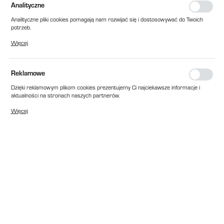
Analityczne
Analityczne pliki cookies pomagają nam rozwijać się i dostosowywać do Twoich
potrzeb.
Cookies analityczne pozwalają na uzyskanie informacji w zakresie wykorzystywania
Więcej
witryny internetowej, miejsca oraz częstotliwości, z jaką odwiedzane są nasze
serwisy www. Dane pozwalają nam na ocenę naszych serwisów internetowych
pod względem ich popularności wśród użytkowników. Zgromadzone informacje są
przetwarzane w formie zanonimizowanej. Wyrażenie zgody na analityczne pliki
Reklamowe
cookies gwarantuje dostępność wszystkich funkcjonalności.
Dzięki reklamowym plikom cookies prezentujemy Ci najciekawsze informacje i
aktualności na stronach naszych partnerów.
Promocyjne pliki cookies służą do prezentowania Ci naszych komunikatów na
Więcej
podstawie analizy Twoich upodobań oraz Twoich zwyczajów dotyczących
przeglądanej witryny internetowej. Treści promocyjne mogą pojawić się na
stronach podmiotów trzecich lub firm będących naszymi partnerami oraz innych
dostawców usług. Firmy te działają w charakterze pośredników prezentujących
nasze treści w postaci wiadomości, ofert, komunikatów mediów
społecznościowych.
EAN:
2010000176788
Cena katalogowa netto:
1 023,00 zł
Dostępny