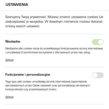
USTAWIENIA
USTAWIENIA REGIONALNE
Szanujemy Twoją prywatność. Możesz zmienić ustawienia cookies lub
zaakceptować je wszystkie. W dowolnym momencie możesz dokonać
Lokalizacja
zmiany swoich ustawień.
Polska
Język
Strona główna
Produkty
LINIAŁ TLH 150 NOVOTECHNIK
Niezbędne
polski
Niezbędne pliki cookies służą do prawidłowego funkcjonowania strony internetowej
LINIAŁ TLH 150 NOVOTECHNIK
i umożliwiają Ci komfortowe korzystanie z oferowanych przez nas usług.
Waluta
Pliki cookies odpowiadają na podejmowane przez Ciebie działania w celu m.in.
Więcej
Polski złoty (PLN)
dostosowania Twoich ustawień preferencji prywatności, logowania czy wypełniania
formularzy. Dzięki plikom cookies strona, z której korzystasz, może działać bez
zakłóceń.
Funkcjonalne i personalizacyjne
ZAPISZ
Tego typu pliki cookies umożliwiają stronie internetowej zapamiętanie
wprowadzonych przez Ciebie ustawień oraz personalizację określonych
funkcjonalności czy prezentowanych treści.
Dzięki tym plikom cookies możemy zapewnić Ci większy komfort korzystania z
Więcej
funkcjonalności naszej strony poprzez dopasowanie jej do Twoich indywidualnych
preferencji. Wyrażenie zgody na funkcjonalne i personalizacyjne pliki cookies
gwarantuje dostępność większej ilości funkcji na stronie.