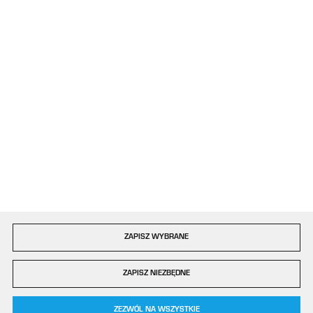
ul. Bór 77/81
42-202 Częstochowa
Formularz kontaktowy
Dołącz do nas
Szybka dostawa
ZAPISZ WYBRANE
Copyright by plastigo.pro
ZAPISZ NIEZBĘDNE
Agencja interaktywna
[ti]
Powered by
2ClickShop®
0
ZEZWÓL NA WSZYSTKIE