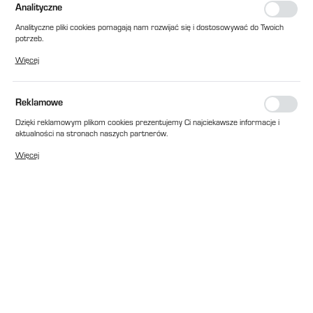
Analityczne
Analityczne pliki cookies pomagają nam rozwijać się i dostosowywać do Twoich
potrzeb.
Cookies analityczne pozwalają na uzyskanie informacji w zakresie wykorzystywania
Więcej
witryny internetowej, miejsca oraz częstotliwości, z jaką odwiedzane są nasze
serwisy www. Dane pozwalają nam na ocenę naszych serwisów internetowych
pod względem ich popularności wśród użytkowników. Zgromadzone informacje są
przetwarzane w formie zanonimizowanej. Wyrażenie zgody na analityczne pliki
Reklamowe
cookies gwarantuje dostępność wszystkich funkcjonalności.
Dzięki reklamowym plikom cookies prezentujemy Ci najciekawsze informacje i
aktualności na stronach naszych partnerów.
Promocyjne pliki cookies służą do prezentowania Ci naszych komunikatów na
Więcej
podstawie analizy Twoich upodobań oraz Twoich zwyczajów dotyczących
przeglądanej witryny internetowej. Treści promocyjne mogą pojawić się na
stronach podmiotów trzecich lub firm będących naszymi partnerami oraz innych
dostawców usług. Firmy te działają w charakterze pośredników prezentujących
nasze treści w postaci wiadomości, ofert, komunikatów mediów
społecznościowych.
EAN:
2010000306192
Cena katalogowa netto:
116,00 zł