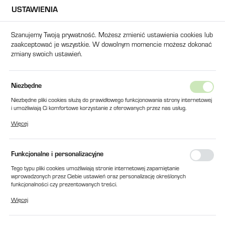
USTAWIENIA
USTAWIENIA REGIONALNE
Szanujemy Twoją prywatność. Możesz zmienić ustawienia cookies lub
zaakceptować je wszystkie. W dowolnym momencie możesz dokonać
Lokalizacja
zmiany swoich ustawień.
Polska
Język
a główna
Produkty
MAŁY SWORZEŃ fi 25x150 DO BS 80
Niezbędne
polski
Niezbędne pliki cookies służą do prawidłowego funkcjonowania strony internetowej
MAŁY SWORZEŃ fi 25x150 DO
i umożliwiają Ci komfortowe korzystanie z oferowanych przez nas usług.
Waluta
Pliki cookies odpowiadają na podejmowane przez Ciebie działania w celu m.in.
BS 80
Więcej
Polski złoty (PLN)
dostosowania Twoich ustawień preferencji prywatności, logowania czy wypełniania
formularzy. Dzięki plikom cookies strona, z której korzystasz, może działać bez
zakłóceń.
Funkcjonalne i personalizacyjne
ZAPISZ
Tego typu pliki cookies umożliwiają stronie internetowej zapamiętanie
wprowadzonych przez Ciebie ustawień oraz personalizację określonych
funkcjonalności czy prezentowanych treści.
Dzięki tym plikom cookies możemy zapewnić Ci większy komfort korzystania z
Więcej
funkcjonalności naszej strony poprzez dopasowanie jej do Twoich indywidualnych
preferencji. Wyrażenie zgody na funkcjonalne i personalizacyjne pliki cookies
gwarantuje dostępność większej ilości funkcji na stronie.