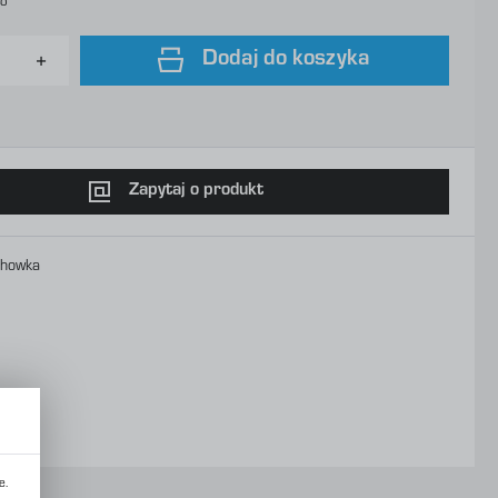
to
Dodaj do koszyka
Zapytaj o produkt
chowka
e.