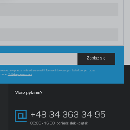
Zapisz się
 wskazany przeze mnie adres e-mail informacji dotyczących świadczonych przez
czasie.
Polityka prywatności
Masz pytanie?
+48 34 363 34 95
08:00 - 16:00, poniedziałek - piątek