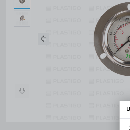
Konstrukcje Specjalne
Obsługa Form
Usługi
Konstrukcje Specjalne
Usługi
U
S