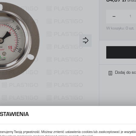
84,87 zł
Brut
W koszyku:
0
szt.
Dodaj do s
STAWIENIA
zanujemy Twoją prywatność. Możesz zmienić ustawienia cookies lub zaakceptować je wszystki