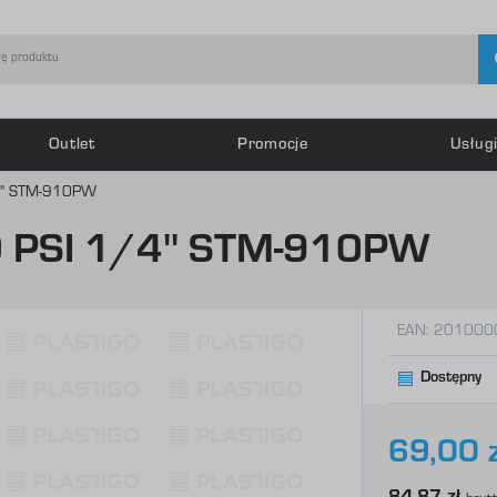
Outlet
Promocje
Usług
guj się
Zarej
'' STM-910PW
PSI 1/4'' STM-910PW
OTRZYMASZ LICZNE DODATKO
podgląd statusu realizacj
podgląd historii zakupów
EAN:
201000
brak konieczności wprowa
Dostępny
możliwość otrzymania rab
Zapomniałem hasła
69,00 z
LOGUJ SIĘ
ZAREJESTRU