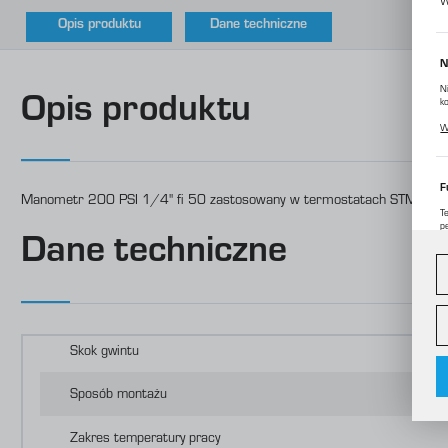
W
Opis produktu
Dane techniczne
N
N
Opis produktu
k
P
W
p
m
F
Manometr 200 PSI 1/4'' fi 50 zastosowany w termostatach STM-PW słu
T
p
Dane techniczne
D
W
d
c
A
A
Skok gwintu
C
W
o
i
Sposób montażu
f
f
R
Zakres temperatury pracy