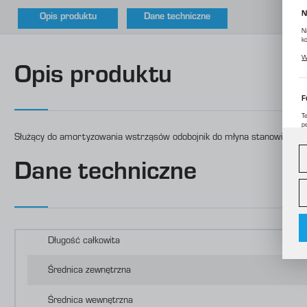
N
Opis produktu
Dane techniczne
N
k
P
W
p
Opis produktu
m
F
T
p
Służący do amortyzowania wstrząsów odobojnik do młyna stanowiskowe
D
W
d
c
Dane techniczne
A
A
C
W
o
i
Długość całkowita
f
f
R
Średnica zewnętrzna
D
p
P
Średnica wewnętrzna
W