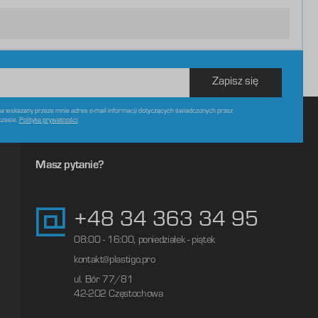
Zapisz się
 wskazany przeze mnie adres e-mail informacji dotyczących świadczonych przez
czasie.
Polityka prywatności
Masz pytanie?
+48 34 363 34 95
08:00 - 16:00, poniedziałek - piątek
kontakt@plastigo.pro
ul. Bór 77/81
42-202 Częstochowa