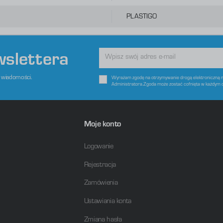
raz Twoich zwyczajów dotyczących przeglądanej witryny internetowej. Treści promocyjne mogą pojawić się na
tronach podmiotów trzecich lub firm będących naszymi partnerami oraz innych dostawców usług. Firmy te
ziałają w charakterze pośredników prezentujących nasze treści w postaci wiadomości, ofert, komunikatów
PLASTIGO
ediów społecznościowych.
wslettera
e wiadomości.
Wyrażam zgodę na otrzymywanie drogą elektroniczną na
Administratora.Zgoda może zostać cofnięta w każdym 
Moje konto
Logowanie
Rejestracja
Zamówienia
Ustawiania konta
Zmiana hasła