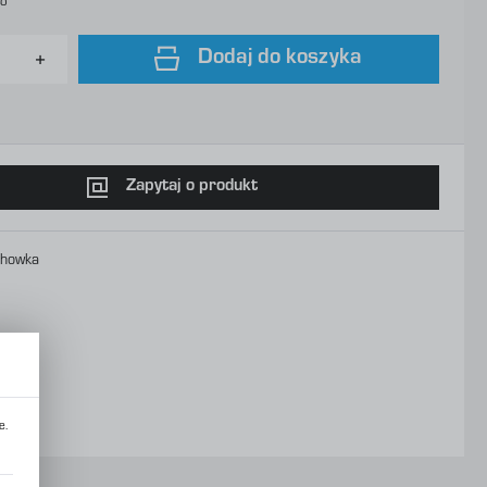
to
Dodaj do koszyka
Zapytaj o produkt
chowka
e.