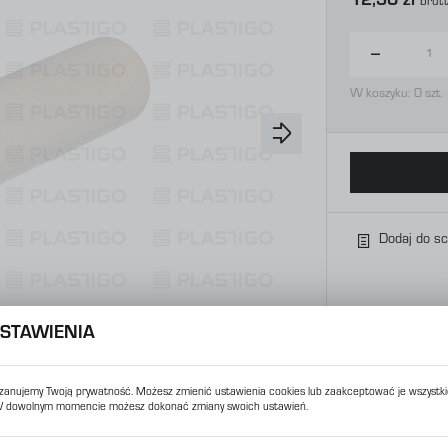
12,30 zł
Brut
W koszyku:
0
szt.
Dodaj do s
STAWIENIA
zanujemy Twoją prywatność. Możesz zmienić ustawienia cookies lub zaakceptować je wszystki
 dowolnym momencie możesz dokonać zmiany swoich ustawień.
USTAWIENIA REGIONALNE