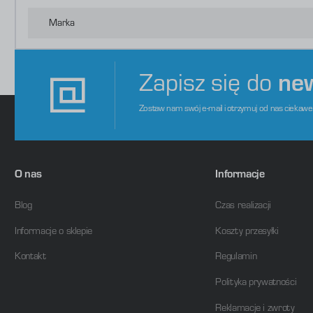
o
s
d
Marka
m
Zapisz się do
ne
Zostaw nam swój e-mail i otrzymuj od nas ciekaw
O nas
Informacje
Blog
Czas realizacji
Informacje o sklepie
Koszty przesyłki
Kontakt
Regulamin
Polityka prywatności
Reklamacje i zwroty