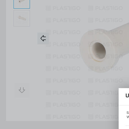
Konstrukcje Specjalne
Obsługa Form
Usługi
Konstrukcje Specjalne
Usługi
U
S
W