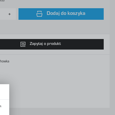
utto
Dodaj do koszyka
Zapytaj o produkt
chowka
e.