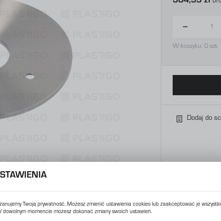
384,99 zł
Br
W koszyku:
0
szt.
Dodaj do s
STAWIENIA
zanujemy Twoją prywatność. Możesz zmienić ustawienia cookies lub zaakceptować je wszystki
 dowolnym momencie możesz dokonać zmiany swoich ustawień.
USTAWIENIA REGIONALNE