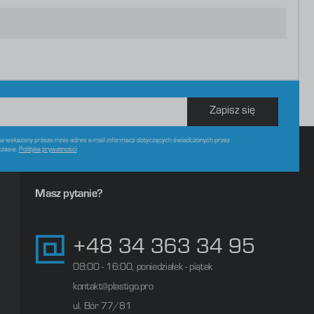
Zapisz się
 wskazany przeze mnie adres e-mail informacji dotyczących świadczonych przez
czasie.
Polityka prywatności
Masz pytanie?
+48 34 363 34 95
08:00 - 16:00, poniedziałek - piątek
kontakt@plastigo.pro
ul. Bór 77/81