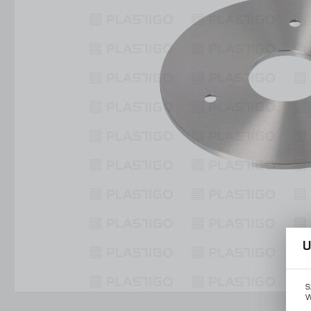
Konstrukcje Specjalne
Obsługa Form
Usługi
Konstrukcje Specjalne
Usługi
U
S
W