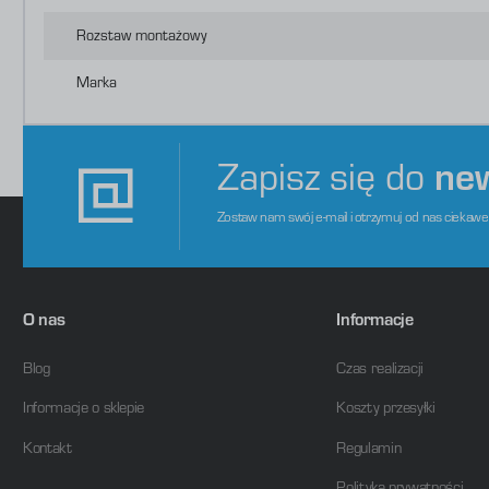
P
W
o
Rozstaw montażowy
s
d
m
Marka
Zapisz się do
ne
Zostaw nam swój e-mail i otrzymuj od nas ciekaw
O nas
Informacje
Blog
Czas realizacji
Informacje o sklepie
Koszty przesyłki
Kontakt
Regulamin