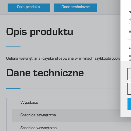
Opis produktu
Dane techniczne
N
N
k
P
Opis produktu
W
p
m
F
T
Osłona wewnętrzna łożyska stosowana w młynach szybkoobrotowych z s
p
D
W
d
Dane techniczne
c
A
A
C
W
o
Wysokość
i
f
f
Średnica zewnętrzna
R
D
Średnica wewnętrzna
p