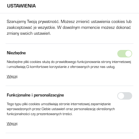
USTAWIENIA
USTAWIENIA REGIONALNE
Szanujemy Twoją prywatność. Możesz zmienić ustawienia cookies lub
zaakceptować je wszystkie. W dowolnym momencie możesz dokonać
Lokalizacja
zmiany swoich ustawień.
Polska
Język
ukty
OSTRZA RUCHOME DO MŁYNA SG-3060 595x62x16mm
Niezbędne
polski
Niezbędne pliki cookies służą do prawidłowego funkcjonowania strony internetowej
OSTRZA RUCHOME DO MŁYNA
i umożliwiają Ci komfortowe korzystanie z oferowanych przez nas usług.
Waluta
Pliki cookies odpowiadają na podejmowane przez Ciebie działania w celu m.in.
SG-3060 595x62x16mm
Więcej
Polski złoty (PLN)
dostosowania Twoich ustawień preferencji prywatności, logowania czy wypełniania
formularzy. Dzięki plikom cookies strona, z której korzystasz, może działać bez
zakłóceń.
Funkcjonalne i personalizacyjne
ZAPISZ
Tego typu pliki cookies umożliwiają stronie internetowej zapamiętanie
wprowadzonych przez Ciebie ustawień oraz personalizację określonych
funkcjonalności czy prezentowanych treści.
Dzięki tym plikom cookies możemy zapewnić Ci większy komfort korzystania z
Więcej
funkcjonalności naszej strony poprzez dopasowanie jej do Twoich indywidualnych
preferencji. Wyrażenie zgody na funkcjonalne i personalizacyjne pliki cookies
gwarantuje dostępność większej ilości funkcji na stronie.