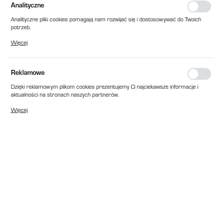
Analityczne
Analityczne pliki cookies pomagają nam rozwijać się i dostosowywać do Twoich
potrzeb.
Cookies analityczne pozwalają na uzyskanie informacji w zakresie wykorzystywania
Więcej
witryny internetowej, miejsca oraz częstotliwości, z jaką odwiedzane są nasze
serwisy www. Dane pozwalają nam na ocenę naszych serwisów internetowych
pod względem ich popularności wśród użytkowników. Zgromadzone informacje są
przetwarzane w formie zanonimizowanej. Wyrażenie zgody na analityczne pliki
Reklamowe
cookies gwarantuje dostępność wszystkich funkcjonalności.
Dzięki reklamowym plikom cookies prezentujemy Ci najciekawsze informacje i
aktualności na stronach naszych partnerów.
Promocyjne pliki cookies służą do prezentowania Ci naszych komunikatów na
Więcej
podstawie analizy Twoich upodobań oraz Twoich zwyczajów dotyczących
przeglądanej witryny internetowej. Treści promocyjne mogą pojawić się na
stronach podmiotów trzecich lub firm będących naszymi partnerami oraz innych
dostawców usług. Firmy te działają w charakterze pośredników prezentujących
nasze treści w postaci wiadomości, ofert, komunikatów mediów
społecznościowych.
EAN:
2010000139486
Cena katalogowa netto:
1 077,00 zł