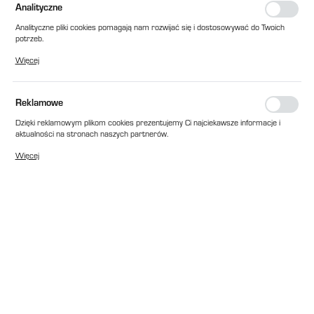
Analityczne
Analityczne pliki cookies pomagają nam rozwijać się i dostosowywać do Twoich
potrzeb.
Cookies analityczne pozwalają na uzyskanie informacji w zakresie wykorzystywania
Więcej
witryny internetowej, miejsca oraz częstotliwości, z jaką odwiedzane są nasze
serwisy www. Dane pozwalają nam na ocenę naszych serwisów internetowych
pod względem ich popularności wśród użytkowników. Zgromadzone informacje są
przetwarzane w formie zanonimizowanej. Wyrażenie zgody na analityczne pliki
Reklamowe
cookies gwarantuje dostępność wszystkich funkcjonalności.
Dzięki reklamowym plikom cookies prezentujemy Ci najciekawsze informacje i
aktualności na stronach naszych partnerów.
Promocyjne pliki cookies służą do prezentowania Ci naszych komunikatów na
Więcej
podstawie analizy Twoich upodobań oraz Twoich zwyczajów dotyczących
przeglądanej witryny internetowej. Treści promocyjne mogą pojawić się na
stronach podmiotów trzecich lub firm będących naszymi partnerami oraz innych
dostawców usług. Firmy te działają w charakterze pośredników prezentujących
nasze treści w postaci wiadomości, ofert, komunikatów mediów
społecznościowych.
EAN:
2010000008553
Cena katalogowa netto:
1 298,00 zł