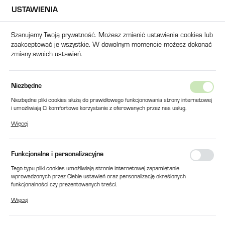
USTAWIENIA
USTAWIENIA REGIONALNE
Szanujemy Twoją prywatność. Możesz zmienić ustawienia cookies lub
zaakceptować je wszystkie. W dowolnym momencie możesz dokonać
Lokalizacja
zmiany swoich ustawień.
Polska
Język
Produkty
OSTRZA STAŁE DO MŁYNA SG-3660 (612x73x14)
Niezbędne
polski
Niezbędne pliki cookies służą do prawidłowego funkcjonowania strony internetowej
OSTRZA STAŁE DO MŁYNA SG-
i umożliwiają Ci komfortowe korzystanie z oferowanych przez nas usług.
Waluta
Pliki cookies odpowiadają na podejmowane przez Ciebie działania w celu m.in.
3660 (612x73x14)
Więcej
Polski złoty (PLN)
dostosowania Twoich ustawień preferencji prywatności, logowania czy wypełniania
formularzy. Dzięki plikom cookies strona, z której korzystasz, może działać bez
zakłóceń.
Funkcjonalne i personalizacyjne
ZAPISZ
Tego typu pliki cookies umożliwiają stronie internetowej zapamiętanie
wprowadzonych przez Ciebie ustawień oraz personalizację określonych
funkcjonalności czy prezentowanych treści.
Dzięki tym plikom cookies możemy zapewnić Ci większy komfort korzystania z
Więcej
funkcjonalności naszej strony poprzez dopasowanie jej do Twoich indywidualnych
preferencji. Wyrażenie zgody na funkcjonalne i personalizacyjne pliki cookies
gwarantuje dostępność większej ilości funkcji na stronie.