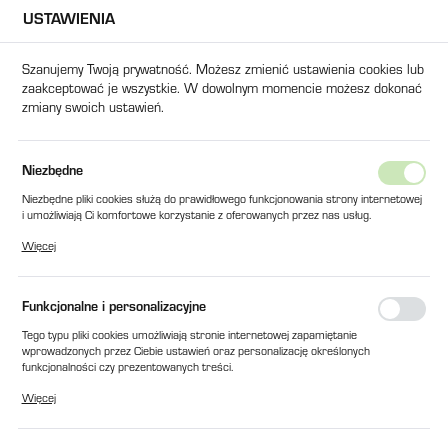
USTAWIENIA
USTAWIENIA REGIONALNE
Szanujemy Twoją prywatność. Możesz zmienić ustawienia cookies lub
zaakceptować je wszystkie. W dowolnym momencie możesz dokonać
Lokalizacja
zmiany swoich ustawień.
Polska
Język
Produkty
PIERŚCIEŃ USZCZELNIAJĄCY SFR PROSTOKĄTNY
Niezbędne
polski
Niezbędne pliki cookies służą do prawidłowego funkcjonowania strony internetowej
PIERŚCIEŃ USZCZELNIAJĄCY
i umożliwiają Ci komfortowe korzystanie z oferowanych przez nas usług.
Waluta
Pliki cookies odpowiadają na podejmowane przez Ciebie działania w celu m.in.
SFR PROSTOKĄTNY
Więcej
Polski złoty (PLN)
dostosowania Twoich ustawień preferencji prywatności, logowania czy wypełniania
formularzy. Dzięki plikom cookies strona, z której korzystasz, może działać bez
zakłóceń.
Funkcjonalne i personalizacyjne
ZAPISZ
Tego typu pliki cookies umożliwiają stronie internetowej zapamiętanie
wprowadzonych przez Ciebie ustawień oraz personalizację określonych
funkcjonalności czy prezentowanych treści.
Dzięki tym plikom cookies możemy zapewnić Ci większy komfort korzystania z
Więcej
funkcjonalności naszej strony poprzez dopasowanie jej do Twoich indywidualnych
preferencji. Wyrażenie zgody na funkcjonalne i personalizacyjne pliki cookies
gwarantuje dostępność większej ilości funkcji na stronie.