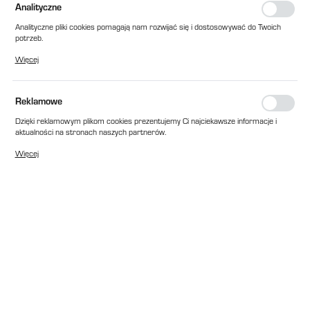
Analityczne
Analityczne pliki cookies pomagają nam rozwijać się i dostosowywać do Twoich
potrzeb.
Cookies analityczne pozwalają na uzyskanie informacji w zakresie wykorzystywania
Więcej
witryny internetowej, miejsca oraz częstotliwości, z jaką odwiedzane są nasze
serwisy www. Dane pozwalają nam na ocenę naszych serwisów internetowych
pod względem ich popularności wśród użytkowników. Zgromadzone informacje są
przetwarzane w formie zanonimizowanej. Wyrażenie zgody na analityczne pliki
Reklamowe
cookies gwarantuje dostępność wszystkich funkcjonalności.
Dzięki reklamowym plikom cookies prezentujemy Ci najciekawsze informacje i
aktualności na stronach naszych partnerów.
Promocyjne pliki cookies służą do prezentowania Ci naszych komunikatów na
Więcej
podstawie analizy Twoich upodobań oraz Twoich zwyczajów dotyczących
przeglądanej witryny internetowej. Treści promocyjne mogą pojawić się na
stronach podmiotów trzecich lub firm będących naszymi partnerami oraz innych
dostawców usług. Firmy te działają w charakterze pośredników prezentujących
nasze treści w postaci wiadomości, ofert, komunikatów mediów
społecznościowych.
EAN:
2010000188910
Cena katalogowa netto:
11,00 zł
Dostępny