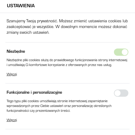
USTAWIENIA
USTAWIENIA REGIONALNE
Szanujemy Twoją prywatność. Możesz zmienić ustawienia cookies lub
zaakceptować je wszystkie. W dowolnym momencie możesz dokonać
Lokalizacja
zmiany swoich ustawień.
Polska
Język
kty
PLASTIKOWY ELEMENT SPRZĘGŁA DO SVM-300U fi 63mm
Niezbędne
polski
Niezbędne pliki cookies służą do prawidłowego funkcjonowania strony internetowej
PLASTIKOWY ELEMENT
i umożliwiają Ci komfortowe korzystanie z oferowanych przez nas usług.
Waluta
Pliki cookies odpowiadają na podejmowane przez Ciebie działania w celu m.in.
SPRZĘGŁA DO SVM-300U fi
Więcej
Polski złoty (PLN)
dostosowania Twoich ustawień preferencji prywatności, logowania czy wypełniania
formularzy. Dzięki plikom cookies strona, z której korzystasz, może działać bez
63mm
zakłóceń.
Funkcjonalne i personalizacyjne
ZAPISZ
Tego typu pliki cookies umożliwiają stronie internetowej zapamiętanie
wprowadzonych przez Ciebie ustawień oraz personalizację określonych
funkcjonalności czy prezentowanych treści.
Dzięki tym plikom cookies możemy zapewnić Ci większy komfort korzystania z
Więcej
funkcjonalności naszej strony poprzez dopasowanie jej do Twoich indywidualnych
preferencji. Wyrażenie zgody na funkcjonalne i personalizacyjne pliki cookies
gwarantuje dostępność większej ilości funkcji na stronie.