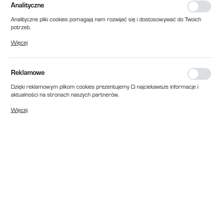
Analityczne
Analityczne pliki cookies pomagają nam rozwijać się i dostosowywać do Twoich
potrzeb.
Cookies analityczne pozwalają na uzyskanie informacji w zakresie wykorzystywania
Więcej
witryny internetowej, miejsca oraz częstotliwości, z jaką odwiedzane są nasze
serwisy www. Dane pozwalają nam na ocenę naszych serwisów internetowych
pod względem ich popularności wśród użytkowników. Zgromadzone informacje są
przetwarzane w formie zanonimizowanej. Wyrażenie zgody na analityczne pliki
Reklamowe
cookies gwarantuje dostępność wszystkich funkcjonalności.
Dzięki reklamowym plikom cookies prezentujemy Ci najciekawsze informacje i
aktualności na stronach naszych partnerów.
Promocyjne pliki cookies służą do prezentowania Ci naszych komunikatów na
Więcej
podstawie analizy Twoich upodobań oraz Twoich zwyczajów dotyczących
przeglądanej witryny internetowej. Treści promocyjne mogą pojawić się na
stronach podmiotów trzecich lub firm będących naszymi partnerami oraz innych
dostawców usług. Firmy te działają w charakterze pośredników prezentujących
nasze treści w postaci wiadomości, ofert, komunikatów mediów
społecznościowych.
EAN:
2010000060551
Cena katalogowa netto:
22,00 zł