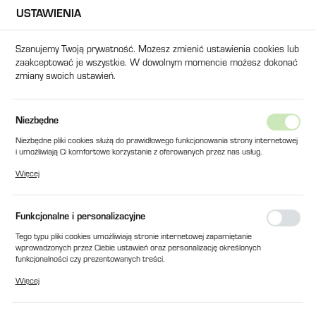
USTAWIENIA
USTAWIENIA REGIONALNE
Szanujemy Twoją prywatność. Możesz zmienić ustawienia cookies lub
zaakceptować je wszystkie. W dowolnym momencie możesz dokonać
Lokalizacja
zmiany swoich ustawień.
Polska
Język
PA CHLF 8-40LSWSC 1.5KW Q-8m3/h H-34m 1.1/2'' - 1.1/4'' SIC
Niezbędne
polski
Niezbędne pliki cookies służą do prawidłowego funkcjonowania strony internetowej
POMPA CHLF 8-40LSWSC
i umożliwiają Ci komfortowe korzystanie z oferowanych przez nas usług.
Waluta
Pliki cookies odpowiadają na podejmowane przez Ciebie działania w celu m.in.
1.5KW Q-8m3/h H-34m 1.1/2'' -
Więcej
Polski złoty (PLN)
dostosowania Twoich ustawień preferencji prywatności, logowania czy wypełniania
formularzy. Dzięki plikom cookies strona, z której korzystasz, może działać bez
1.1/4'' SIC
zakłóceń.
Funkcjonalne i personalizacyjne
ZAPISZ
Tego typu pliki cookies umożliwiają stronie internetowej zapamiętanie
wprowadzonych przez Ciebie ustawień oraz personalizację określonych
funkcjonalności czy prezentowanych treści.
Dzięki tym plikom cookies możemy zapewnić Ci większy komfort korzystania z
Więcej
funkcjonalności naszej strony poprzez dopasowanie jej do Twoich indywidualnych
preferencji. Wyrażenie zgody na funkcjonalne i personalizacyjne pliki cookies
gwarantuje dostępność większej ilości funkcji na stronie.