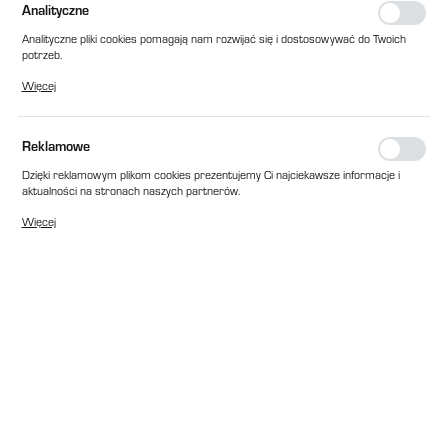
Analityczne
Analityczne pliki cookies pomagają nam rozwijać się i dostosowywać do Twoich
potrzeb.
Cookies analityczne pozwalają na uzyskanie informacji w zakresie wykorzystywania
Więcej
witryny internetowej, miejsca oraz częstotliwości, z jaką odwiedzane są nasze
serwisy www. Dane pozwalają nam na ocenę naszych serwisów internetowych
pod względem ich popularności wśród użytkowników. Zgromadzone informacje są
przetwarzane w formie zanonimizowanej. Wyrażenie zgody na analityczne pliki
Reklamowe
cookies gwarantuje dostępność wszystkich funkcjonalności.
Dzięki reklamowym plikom cookies prezentujemy Ci najciekawsze informacje i
aktualności na stronach naszych partnerów.
Promocyjne pliki cookies służą do prezentowania Ci naszych komunikatów na
Więcej
podstawie analizy Twoich upodobań oraz Twoich zwyczajów dotyczących
przeglądanej witryny internetowej. Treści promocyjne mogą pojawić się na
stronach podmiotów trzecich lub firm będących naszymi partnerami oraz innych
dostawców usług. Firmy te działają w charakterze pośredników prezentujących
nasze treści w postaci wiadomości, ofert, komunikatów mediów
społecznościowych.
EAN:
2010000027868
Cena katalogowa netto:
4 235,00 zł