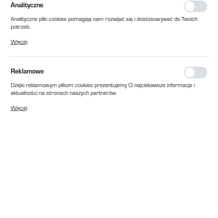
Analityczne
Analityczne pliki cookies pomagają nam rozwijać się i dostosowywać do Twoich
potrzeb.
Cookies analityczne pozwalają na uzyskanie informacji w zakresie wykorzystywania
Więcej
witryny internetowej, miejsca oraz częstotliwości, z jaką odwiedzane są nasze
serwisy www. Dane pozwalają nam na ocenę naszych serwisów internetowych
pod względem ich popularności wśród użytkowników. Zgromadzone informacje są
przetwarzane w formie zanonimizowanej. Wyrażenie zgody na analityczne pliki
Reklamowe
cookies gwarantuje dostępność wszystkich funkcjonalności.
Dzięki reklamowym plikom cookies prezentujemy Ci najciekawsze informacje i
aktualności na stronach naszych partnerów.
Promocyjne pliki cookies służą do prezentowania Ci naszych komunikatów na
Więcej
podstawie analizy Twoich upodobań oraz Twoich zwyczajów dotyczących
przeglądanej witryny internetowej. Treści promocyjne mogą pojawić się na
stronach podmiotów trzecich lub firm będących naszymi partnerami oraz innych
dostawców usług. Firmy te działają w charakterze pośredników prezentujących
nasze treści w postaci wiadomości, ofert, komunikatów mediów
społecznościowych.
EAN:
2010000328682
Cena katalogowa netto:
62,00 zł