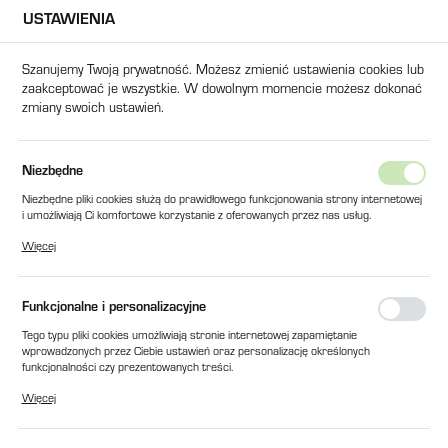
USTAWIENIA
USTAWIENIA REGIONALNE
Szanujemy Twoją prywatność. Możesz zmienić ustawienia cookies lub
zaakceptować je wszystkie. W dowolnym momencie możesz dokonać
Lokalizacja
zmiany swoich ustawień.
Polska
Język
PARAT DO USUWANIA USZCZELEK GS5 GASKET STRIPPER /400 ml
Niezbędne
polski
Niezbędne pliki cookies służą do prawidłowego funkcjonowania strony internetowej
PREPARAT DO USUWANIA
i umożliwiają Ci komfortowe korzystanie z oferowanych przez nas usług.
Waluta
Pliki cookies odpowiadają na podejmowane przez Ciebie działania w celu m.in.
USZCZELEK GS5 GASKET
Więcej
Polski złoty (PLN)
dostosowania Twoich ustawień preferencji prywatności, logowania czy wypełniania
formularzy. Dzięki plikom cookies strona, z której korzystasz, może działać bez
STRIPPER /400 ml
zakłóceń.
Funkcjonalne i personalizacyjne
ZAPISZ
Tego typu pliki cookies umożliwiają stronie internetowej zapamiętanie
wprowadzonych przez Ciebie ustawień oraz personalizację określonych
funkcjonalności czy prezentowanych treści.
Dzięki tym plikom cookies możemy zapewnić Ci większy komfort korzystania z
Więcej
funkcjonalności naszej strony poprzez dopasowanie jej do Twoich indywidualnych
preferencji. Wyrażenie zgody na funkcjonalne i personalizacyjne pliki cookies
gwarantuje dostępność większej ilości funkcji na stronie.