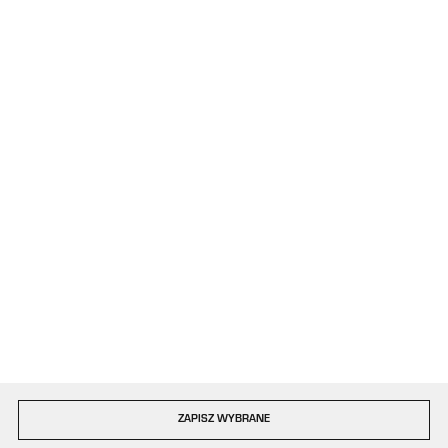
+48 34 363 34 95
08:00 - 16:00, poniedziałek - piątek
kontakt@plastigo.pro
ul. Bór 77/81
42-202 Częstochowa
Formularz kontaktowy
Dołącz do nas
Szybka dostawa
ZAPISZ WYBRANE