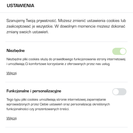
USTAWIENIA
USTAWIENIA REGIONALNE
Szanujemy Twoją prywatność. Możesz zmienić ustawienia cookies lub
zaakceptować je wszystkie. W dowolnym momencie możesz dokonać
Lokalizacja
zmiany swoich ustawień.
Polska
Język
Produkty
PRESOSTAT P1245LE (H 10-45 Bar L 2-12 Bar)
Niezbędne
polski
Niezbędne pliki cookies służą do prawidłowego funkcjonowania strony internetowej
PRESOSTAT P1245LE (H 10-45
i umożliwiają Ci komfortowe korzystanie z oferowanych przez nas usług.
Waluta
Pliki cookies odpowiadają na podejmowane przez Ciebie działania w celu m.in.
Bar L 2-12 Bar)
Więcej
Polski złoty (PLN)
dostosowania Twoich ustawień preferencji prywatności, logowania czy wypełniania
formularzy. Dzięki plikom cookies strona, z której korzystasz, może działać bez
zakłóceń.
Funkcjonalne i personalizacyjne
ZAPISZ
Tego typu pliki cookies umożliwiają stronie internetowej zapamiętanie
wprowadzonych przez Ciebie ustawień oraz personalizację określonych
funkcjonalności czy prezentowanych treści.
Dzięki tym plikom cookies możemy zapewnić Ci większy komfort korzystania z
Więcej
funkcjonalności naszej strony poprzez dopasowanie jej do Twoich indywidualnych
preferencji. Wyrażenie zgody na funkcjonalne i personalizacyjne pliki cookies
gwarantuje dostępność większej ilości funkcji na stronie.