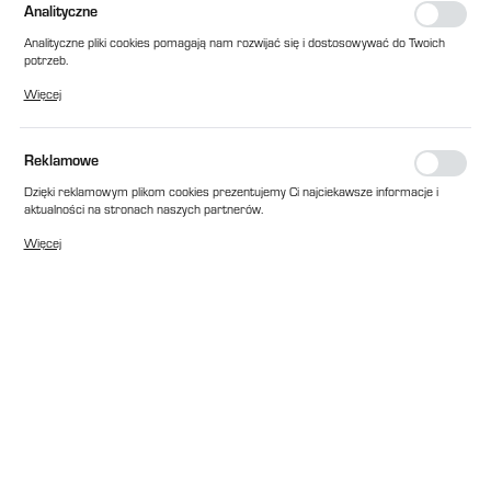
Analityczne
Analityczne pliki cookies pomagają nam rozwijać się i dostosowywać do Twoich
potrzeb.
Cookies analityczne pozwalają na uzyskanie informacji w zakresie wykorzystywania
Więcej
witryny internetowej, miejsca oraz częstotliwości, z jaką odwiedzane są nasze
serwisy www. Dane pozwalają nam na ocenę naszych serwisów internetowych
pod względem ich popularności wśród użytkowników. Zgromadzone informacje są
przetwarzane w formie zanonimizowanej. Wyrażenie zgody na analityczne pliki
Reklamowe
cookies gwarantuje dostępność wszystkich funkcjonalności.
Dzięki reklamowym plikom cookies prezentujemy Ci najciekawsze informacje i
aktualności na stronach naszych partnerów.
Promocyjne pliki cookies służą do prezentowania Ci naszych komunikatów na
Więcej
podstawie analizy Twoich upodobań oraz Twoich zwyczajów dotyczących
przeglądanej witryny internetowej. Treści promocyjne mogą pojawić się na
stronach podmiotów trzecich lub firm będących naszymi partnerami oraz innych
dostawców usług. Firmy te działają w charakterze pośredników prezentujących
nasze treści w postaci wiadomości, ofert, komunikatów mediów
społecznościowych.
EAN:
2010000115008
Cena katalogowa netto:
271,00 zł