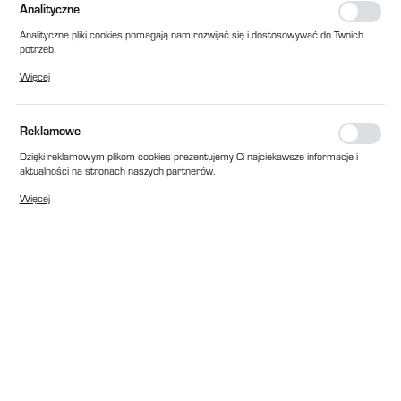
Analityczne
Analityczne pliki cookies pomagają nam rozwijać się i dostosowywać do Twoich
potrzeb.
Cookies analityczne pozwalają na uzyskanie informacji w zakresie wykorzystywania
Więcej
witryny internetowej, miejsca oraz częstotliwości, z jaką odwiedzane są nasze
serwisy www. Dane pozwalają nam na ocenę naszych serwisów internetowych
pod względem ich popularności wśród użytkowników. Zgromadzone informacje są
przetwarzane w formie zanonimizowanej. Wyrażenie zgody na analityczne pliki
Reklamowe
cookies gwarantuje dostępność wszystkich funkcjonalności.
Dzięki reklamowym plikom cookies prezentujemy Ci najciekawsze informacje i
aktualności na stronach naszych partnerów.
Promocyjne pliki cookies służą do prezentowania Ci naszych komunikatów na
Więcej
podstawie analizy Twoich upodobań oraz Twoich zwyczajów dotyczących
przeglądanej witryny internetowej. Treści promocyjne mogą pojawić się na
stronach podmiotów trzecich lub firm będących naszymi partnerami oraz innych
dostawców usług. Firmy te działają w charakterze pośredników prezentujących
nasze treści w postaci wiadomości, ofert, komunikatów mediów
społecznościowych.
EAN:
2010000026656
Cena katalogowa netto:
65,00 zł