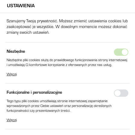
USTAWIENIA
USTAWIENIA REGIONALNE
Szanujemy Twoją prywatność. Możesz zmienić ustawienia cookies lub
zaakceptować je wszystkie. W dowolnym momencie możesz dokonać
Lokalizacja
zmiany swoich ustawień.
Polska
Język
Produkty
PRZEKAŹNIK Z PODSTAWKĄ 24V DRM2700 24LT
Niezbędne
polski
Niezbędne pliki cookies służą do prawidłowego funkcjonowania strony internetowej
PRZEKAŹNIK Z PODSTAWKĄ
i umożliwiają Ci komfortowe korzystanie z oferowanych przez nas usług.
Waluta
Pliki cookies odpowiadają na podejmowane przez Ciebie działania w celu m.in.
24V DRM2700 24LT
Więcej
Polski złoty (PLN)
dostosowania Twoich ustawień preferencji prywatności, logowania czy wypełniania
formularzy. Dzięki plikom cookies strona, z której korzystasz, może działać bez
zakłóceń.
Funkcjonalne i personalizacyjne
ZAPISZ
Tego typu pliki cookies umożliwiają stronie internetowej zapamiętanie
wprowadzonych przez Ciebie ustawień oraz personalizację określonych
funkcjonalności czy prezentowanych treści.
Dzięki tym plikom cookies możemy zapewnić Ci większy komfort korzystania z
Więcej
funkcjonalności naszej strony poprzez dopasowanie jej do Twoich indywidualnych
preferencji. Wyrażenie zgody na funkcjonalne i personalizacyjne pliki cookies
gwarantuje dostępność większej ilości funkcji na stronie.