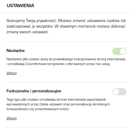
USTAWIENIA
USTAWIENIA REGIONALNE
Szanujemy Twoją prywatność. Możesz zmienić ustawienia cookies lub
zaakceptować je wszystkie. W dowolnym momencie możesz dokonać
Lokalizacja
zmiany swoich ustawień.
Polska
Język
 ZE STALI NIERDZEWNEJ (1.4301) ø 50mm na ø 38mm L=200 mm
Niezbędne
polski
Niezbędne pliki cookies służą do prawidłowego funkcjonowania strony internetowej
REDUKCJA ZE STALI
i umożliwiają Ci komfortowe korzystanie z oferowanych przez nas usług.
Waluta
Pliki cookies odpowiadają na podejmowane przez Ciebie działania w celu m.in.
NIERDZEWNEJ (1.4301) ø
Więcej
Polski złoty (PLN)
dostosowania Twoich ustawień preferencji prywatności, logowania czy wypełniania
formularzy. Dzięki plikom cookies strona, z której korzystasz, może działać bez
50mm na ø 38mm L=200 mm
zakłóceń.
Funkcjonalne i personalizacyjne
ZAPISZ
Tego typu pliki cookies umożliwiają stronie internetowej zapamiętanie
wprowadzonych przez Ciebie ustawień oraz personalizację określonych
funkcjonalności czy prezentowanych treści.
Dzięki tym plikom cookies możemy zapewnić Ci większy komfort korzystania z
Więcej
funkcjonalności naszej strony poprzez dopasowanie jej do Twoich indywidualnych
preferencji. Wyrażenie zgody na funkcjonalne i personalizacyjne pliki cookies
gwarantuje dostępność większej ilości funkcji na stronie.