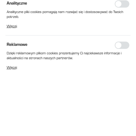
Analityczne
Analityczne pliki cookies pomagają nam rozwijać się i dostosowywać do Twoich
potrzeb.
Cookies analityczne pozwalają na uzyskanie informacji w zakresie wykorzystywania
Więcej
witryny internetowej, miejsca oraz częstotliwości, z jaką odwiedzane są nasze
serwisy www. Dane pozwalają nam na ocenę naszych serwisów internetowych
pod względem ich popularności wśród użytkowników. Zgromadzone informacje są
przetwarzane w formie zanonimizowanej. Wyrażenie zgody na analityczne pliki
Reklamowe
cookies gwarantuje dostępność wszystkich funkcjonalności.
Dzięki reklamowym plikom cookies prezentujemy Ci najciekawsze informacje i
aktualności na stronach naszych partnerów.
Promocyjne pliki cookies służą do prezentowania Ci naszych komunikatów na
Więcej
podstawie analizy Twoich upodobań oraz Twoich zwyczajów dotyczących
przeglądanej witryny internetowej. Treści promocyjne mogą pojawić się na
stronach podmiotów trzecich lub firm będących naszymi partnerami oraz innych
dostawców usług. Firmy te działają w charakterze pośredników prezentujących
nasze treści w postaci wiadomości, ofert, komunikatów mediów
społecznościowych.
EAN:
2010000154434
Cena katalogowa netto:
146,00 zł