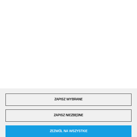
ul. Bór 77/81
42-202 Częstochowa
Formularz kontaktowy
Dołącz do nas
Szybka dostawa
ZAPISZ WYBRANE
Copyright by plastigo.pro
ZAPISZ NIEZBĘDNE
Agencja interaktywna
[ti]
Powered by
2ClickShop®
0
ZEZWÓL NA WSZYSTKIE