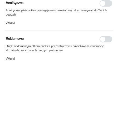
Analityczne
Analityczne pliki cookies pomagają nam rozwijać się i dostosowywać do Twoich
potrzeb.
Cookies analityczne pozwalają na uzyskanie informacji w zakresie wykorzystywania
Więcej
witryny internetowej, miejsca oraz częstotliwości, z jaką odwiedzane są nasze
serwisy www. Dane pozwalają nam na ocenę naszych serwisów internetowych
pod względem ich popularności wśród użytkowników. Zgromadzone informacje są
przetwarzane w formie zanonimizowanej. Wyrażenie zgody na analityczne pliki
Reklamowe
cookies gwarantuje dostępność wszystkich funkcjonalności.
Dzięki reklamowym plikom cookies prezentujemy Ci najciekawsze informacje i
aktualności na stronach naszych partnerów.
Promocyjne pliki cookies służą do prezentowania Ci naszych komunikatów na
Więcej
podstawie analizy Twoich upodobań oraz Twoich zwyczajów dotyczących
przeglądanej witryny internetowej. Treści promocyjne mogą pojawić się na
stronach podmiotów trzecich lub firm będących naszymi partnerami oraz innych
dostawców usług. Firmy te działają w charakterze pośredników prezentujących
nasze treści w postaci wiadomości, ofert, komunikatów mediów
społecznościowych.
EAN:
2010000181515
Cena katalogowa netto:
52,00 zł