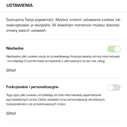
USTAWIENIA
USTAWIENIA REGIONALNE
Szanujemy Twoją prywatność. Możesz zmienić ustawienia cookies lub
zaakceptować je wszystkie. W dowolnym momencie możesz dokonać
Lokalizacja
zmiany swoich ustawień.
Polska
Język
na główna
Produkty
REZYSTORY HAMUJĄCE 100W 50Ω
Niezbędne
polski
Niezbędne pliki cookies służą do prawidłowego funkcjonowania strony internetowej
REZYSTORY HAMUJĄCE 100W
i umożliwiają Ci komfortowe korzystanie z oferowanych przez nas usług.
Waluta
Pliki cookies odpowiadają na podejmowane przez Ciebie działania w celu m.in.
50Ω
Więcej
Polski złoty (PLN)
dostosowania Twoich ustawień preferencji prywatności, logowania czy wypełniania
formularzy. Dzięki plikom cookies strona, z której korzystasz, może działać bez
zakłóceń.
Funkcjonalne i personalizacyjne
ZAPISZ
Tego typu pliki cookies umożliwiają stronie internetowej zapamiętanie
wprowadzonych przez Ciebie ustawień oraz personalizację określonych
funkcjonalności czy prezentowanych treści.
Dzięki tym plikom cookies możemy zapewnić Ci większy komfort korzystania z
Więcej
funkcjonalności naszej strony poprzez dopasowanie jej do Twoich indywidualnych
preferencji. Wyrażenie zgody na funkcjonalne i personalizacyjne pliki cookies
gwarantuje dostępność większej ilości funkcji na stronie.