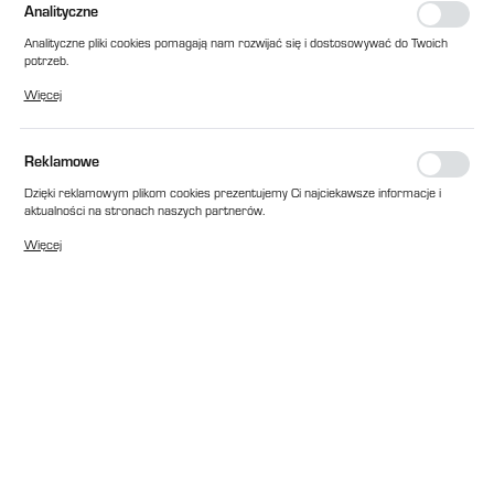
Analityczne
Analityczne pliki cookies pomagają nam rozwijać się i dostosowywać do Twoich
potrzeb.
Cookies analityczne pozwalają na uzyskanie informacji w zakresie wykorzystywania
Więcej
witryny internetowej, miejsca oraz częstotliwości, z jaką odwiedzane są nasze
serwisy www. Dane pozwalają nam na ocenę naszych serwisów internetowych
pod względem ich popularności wśród użytkowników. Zgromadzone informacje są
przetwarzane w formie zanonimizowanej. Wyrażenie zgody na analityczne pliki
Reklamowe
cookies gwarantuje dostępność wszystkich funkcjonalności.
Dzięki reklamowym plikom cookies prezentujemy Ci najciekawsze informacje i
aktualności na stronach naszych partnerów.
Promocyjne pliki cookies służą do prezentowania Ci naszych komunikatów na
Więcej
podstawie analizy Twoich upodobań oraz Twoich zwyczajów dotyczących
przeglądanej witryny internetowej. Treści promocyjne mogą pojawić się na
stronach podmiotów trzecich lub firm będących naszymi partnerami oraz innych
dostawców usług. Firmy te działają w charakterze pośredników prezentujących
nasze treści w postaci wiadomości, ofert, komunikatów mediów
społecznościowych.
EAN:
2010000169841
Cena katalogowa netto:
1 892,00 zł