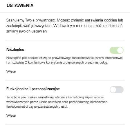
USTAWIENIA
USTAWIENIA REGIONALNE
Szanujemy Twoją prywatność. Możesz zmienić ustawienia cookies lub
zaakceptować je wszystkie. W dowolnym momencie możesz dokonać
Lokalizacja
zmiany swoich ustawień.
Polska
Język
ona główna
Produkty
ŚLIMAK MIESZAJĄCY DO SSM-160U
Niezbędne
polski
Niezbędne pliki cookies służą do prawidłowego funkcjonowania strony internetowej
ŚLIMAK MIESZAJĄCY DO SSM-
i umożliwiają Ci komfortowe korzystanie z oferowanych przez nas usług.
Waluta
Pliki cookies odpowiadają na podejmowane przez Ciebie działania w celu m.in.
160U
Więcej
Polski złoty (PLN)
dostosowania Twoich ustawień preferencji prywatności, logowania czy wypełniania
formularzy. Dzięki plikom cookies strona, z której korzystasz, może działać bez
zakłóceń.
Funkcjonalne i personalizacyjne
ZAPISZ
Tego typu pliki cookies umożliwiają stronie internetowej zapamiętanie
wprowadzonych przez Ciebie ustawień oraz personalizację określonych
funkcjonalności czy prezentowanych treści.
Dzięki tym plikom cookies możemy zapewnić Ci większy komfort korzystania z
Więcej
funkcjonalności naszej strony poprzez dopasowanie jej do Twoich indywidualnych
preferencji. Wyrażenie zgody na funkcjonalne i personalizacyjne pliki cookies
gwarantuje dostępność większej ilości funkcji na stronie.