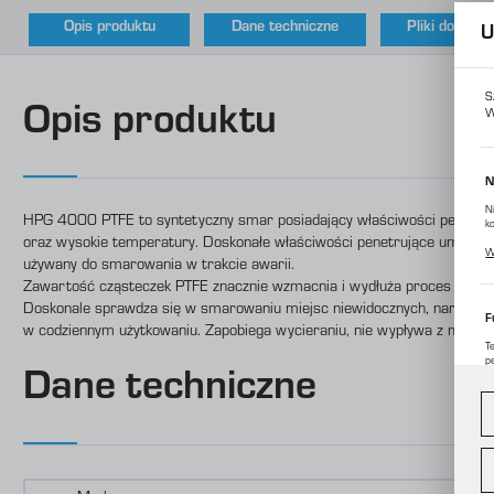
Opis produktu
Dane techniczne
Pliki do pobr
U
S
Opis produktu
W
N
N
HPG 4000 PTFE to syntetyczny smar posiadający właściwości penetracy
k
oraz wysokie temperatury. Doskonałe właściwości penetrujące umożli
P
W
p
używany do smarowania w trakcie awarii.
m
Zawartość cząsteczek PTFE znacznie wzmacnia i wydłuża proces smarow
Doskonale sprawdza się w smarowaniu miejsc niewidocznych, narzędzi s
F
w codziennym użytkowaniu. Zapobiega wycieraniu, nie wypływa z miejs
T
p
Dane techniczne
D
W
d
c
A
A