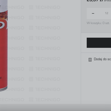
23,37 zł
Brut
W koszyku:
0
szt.
Dodaj do s