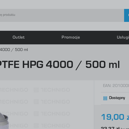
Outlet
Promocje
Usług
guj się
Zarej
4000 / 500 ml
TFE HPG 4000 / 500 ml
OTRZYMASZ LICZNE DODATKO
podgląd statusu realizacj
podgląd historii zakupów
EAN:
201000
brak konieczności wprowa
Dostępny
możliwość otrzymania rab
Zapomniałem hasła
19,00 z
LOGUJ SIĘ
ZAREJESTRU