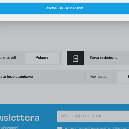
TECHNIGO
ookies analityczne pozwalają na uzyskanie informacji w zakresie wykorzystywania witryny internetowej, miejsca
ięcej
raz częstotliwości, z jaką odwiedzane są nasze serwisy www. Dane pozwalają nam na ocenę naszych serwisów
ZEZWÓL NA WSZYSTKIE
nternetowych pod względem ich popularności wśród użytkowników. Zgromadzone informacje są przetwarzane 
ormie zanonimizowanej. Wyrażenie zgody na analityczne pliki cookies gwarantuje dostępność wszystkich
unkcjonalności.
eklamowe
zięki reklamowym plikom cookies prezentujemy Ci najciekawsze informacje i aktualności na stronach naszych
artnerów.
romocyjne pliki cookies służą do prezentowania Ci naszych komunikatów na podstawie analizy Twoich upodobań
ięcej
raz Twoich zwyczajów dotyczących przeglądanej witryny internetowej. Treści promocyjne mogą pojawić się na
tronach podmiotów trzecich lub firm będących naszymi partnerami oraz innych dostawców usług. Firmy te
ziałają w charakterze pośredników prezentujących nasze treści w postaci wiadomości, ofert, komunikatów
ediów społecznościowych.
ormat: pdf
Pobierz
Karta techniczna
ieta bezpieczeństwa
Format: pdf
wslettera
e wiadomości.
Wyrażam zgodę na otrzymywanie drogą elektroniczną na