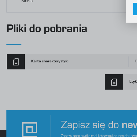
Marka
C
W
o
i
f
f
R
Pliki do pobrania
D
p
P
W
o
s
d
m
Karta charakterystyki
F
Etyk
Zapisz się do
ne
Zostaw nam swój e-mail i otrzymuj od nas ciekaw