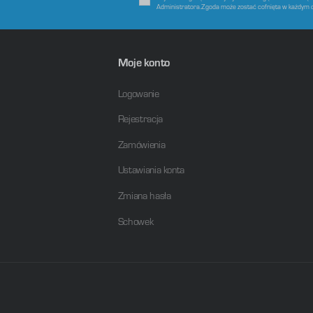
Administratora.Zgoda może zostać cofnięta w każdym 
Moje konto
Logowanie
Rejestracja
Zamówienia
Ustawiania konta
Zmiana hasła
Schowek