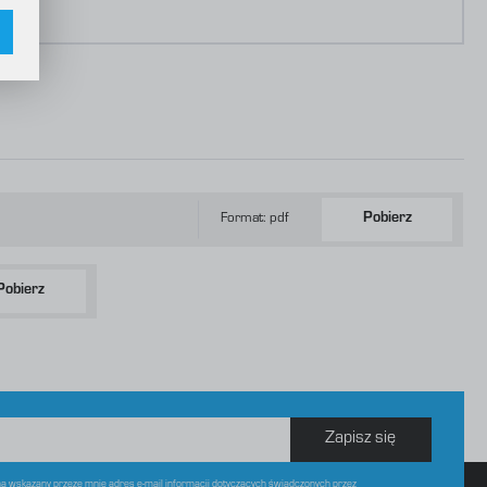
w
Format: pdf
Pobierz
Pobierz
Zapisz się
 wskazany przeze mnie adres e-mail informacji dotyczących świadczonych przez