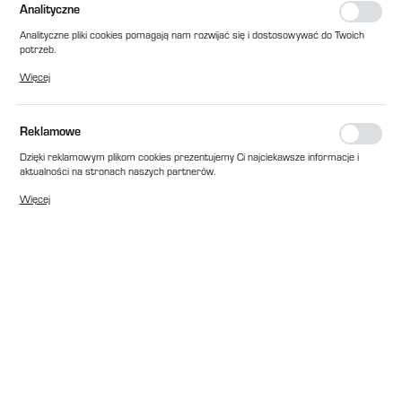
Analityczne
Analityczne pliki cookies pomagają nam rozwijać się i dostosowywać do Twoich
potrzeb.
Cookies analityczne pozwalają na uzyskanie informacji w zakresie wykorzystywania
Więcej
witryny internetowej, miejsca oraz częstotliwości, z jaką odwiedzane są nasze
serwisy www. Dane pozwalają nam na ocenę naszych serwisów internetowych
pod względem ich popularności wśród użytkowników. Zgromadzone informacje są
przetwarzane w formie zanonimizowanej. Wyrażenie zgody na analityczne pliki
Reklamowe
cookies gwarantuje dostępność wszystkich funkcjonalności.
Dzięki reklamowym plikom cookies prezentujemy Ci najciekawsze informacje i
aktualności na stronach naszych partnerów.
Promocyjne pliki cookies służą do prezentowania Ci naszych komunikatów na
Więcej
podstawie analizy Twoich upodobań oraz Twoich zwyczajów dotyczących
przeglądanej witryny internetowej. Treści promocyjne mogą pojawić się na
stronach podmiotów trzecich lub firm będących naszymi partnerami oraz innych
dostawców usług. Firmy te działają w charakterze pośredników prezentujących
nasze treści w postaci wiadomości, ofert, komunikatów mediów
społecznościowych.
EAN:
2010000186978
Cena katalogowa netto:
1 375,00 zł