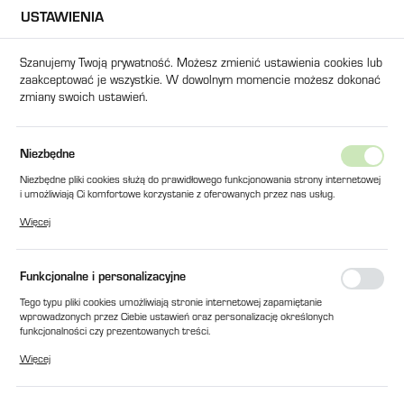
USTAWIENIA
USTAWIENIA REGIONALNE
Szanujemy Twoją prywatność. Możesz zmienić ustawienia cookies lub
zaakceptować je wszystkie. W dowolnym momencie możesz dokonać
Lokalizacja
zmiany swoich ustawień.
Polska
Język
rodukty
SPRZĘGŁO WYPYCHACZA Z WYBIJAKIEM DO BS 400
Niezbędne
polski
Niezbędne pliki cookies służą do prawidłowego funkcjonowania strony internetowej
SPRZĘGŁO WYPYCHACZA Z
i umożliwiają Ci komfortowe korzystanie z oferowanych przez nas usług.
Waluta
Pliki cookies odpowiadają na podejmowane przez Ciebie działania w celu m.in.
WYBIJAKIEM DO BS 400
Więcej
Polski złoty (PLN)
dostosowania Twoich ustawień preferencji prywatności, logowania czy wypełniania
formularzy. Dzięki plikom cookies strona, z której korzystasz, może działać bez
zakłóceń.
Funkcjonalne i personalizacyjne
ZAPISZ
Tego typu pliki cookies umożliwiają stronie internetowej zapamiętanie
wprowadzonych przez Ciebie ustawień oraz personalizację określonych
funkcjonalności czy prezentowanych treści.
Dzięki tym plikom cookies możemy zapewnić Ci większy komfort korzystania z
Więcej
funkcjonalności naszej strony poprzez dopasowanie jej do Twoich indywidualnych
preferencji. Wyrażenie zgody na funkcjonalne i personalizacyjne pliki cookies
gwarantuje dostępność większej ilości funkcji na stronie.