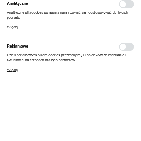
Analityczne
Analityczne pliki cookies pomagają nam rozwijać się i dostosowywać do Twoich
potrzeb.
Cookies analityczne pozwalają na uzyskanie informacji w zakresie wykorzystywania
Więcej
witryny internetowej, miejsca oraz częstotliwości, z jaką odwiedzane są nasze
serwisy www. Dane pozwalają nam na ocenę naszych serwisów internetowych
pod względem ich popularności wśród użytkowników. Zgromadzone informacje są
przetwarzane w formie zanonimizowanej. Wyrażenie zgody na analityczne pliki
Reklamowe
cookies gwarantuje dostępność wszystkich funkcjonalności.
Dzięki reklamowym plikom cookies prezentujemy Ci najciekawsze informacje i
aktualności na stronach naszych partnerów.
Promocyjne pliki cookies służą do prezentowania Ci naszych komunikatów na
Więcej
podstawie analizy Twoich upodobań oraz Twoich zwyczajów dotyczących
przeglądanej witryny internetowej. Treści promocyjne mogą pojawić się na
stronach podmiotów trzecich lub firm będących naszymi partnerami oraz innych
dostawców usług. Firmy te działają w charakterze pośredników prezentujących
nasze treści w postaci wiadomości, ofert, komunikatów mediów
społecznościowych.
EAN:
2010000085325
Cena katalogowa netto:
237,00 zł