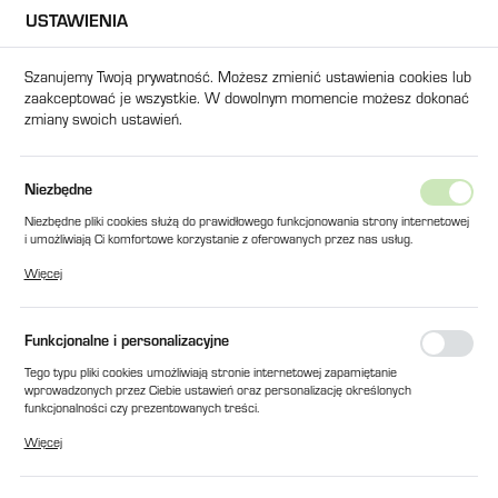
USTAWIENIA
USTAWIENIA REGIONALNE
Szanujemy Twoją prywatność. Możesz zmienić ustawienia cookies lub
zaakceptować je wszystkie. W dowolnym momencie możesz dokonać
Lokalizacja
zmiany swoich ustawień.
Polska
Język
STYCZNIK SIEMENS SIRIUS 3RT6028-1AN20-220V 38A NO/NC
Niezbędne
polski
Niezbędne pliki cookies służą do prawidłowego funkcjonowania strony internetowej
STYCZNIK SIEMENS SIRIUS
i umożliwiają Ci komfortowe korzystanie z oferowanych przez nas usług.
Waluta
Pliki cookies odpowiadają na podejmowane przez Ciebie działania w celu m.in.
3RT6028-1AN20-220V 38A
Więcej
Polski złoty (PLN)
dostosowania Twoich ustawień preferencji prywatności, logowania czy wypełniania
formularzy. Dzięki plikom cookies strona, z której korzystasz, może działać bez
NO/NC
zakłóceń.
Funkcjonalne i personalizacyjne
ZAPISZ
Tego typu pliki cookies umożliwiają stronie internetowej zapamiętanie
wprowadzonych przez Ciebie ustawień oraz personalizację określonych
funkcjonalności czy prezentowanych treści.
Dzięki tym plikom cookies możemy zapewnić Ci większy komfort korzystania z
Więcej
funkcjonalności naszej strony poprzez dopasowanie jej do Twoich indywidualnych
preferencji. Wyrażenie zgody na funkcjonalne i personalizacyjne pliki cookies
gwarantuje dostępność większej ilości funkcji na stronie.