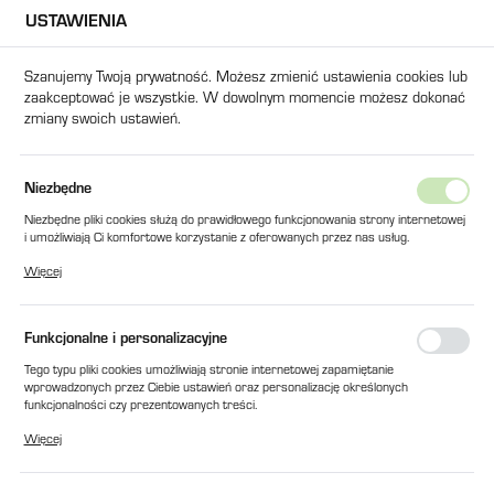
USTAWIENIA
USTAWIENIA REGIONALNE
Szanujemy Twoją prywatność. Możesz zmienić ustawienia cookies lub
zaakceptować je wszystkie. W dowolnym momencie możesz dokonać
Lokalizacja
zmiany swoich ustawień.
Polska
Język
KA Z GWINTEM ZEWNĘTRZNYM 1/2'', TYP 26 ITA, HF/1013-1/2
Niezbędne
polski
Niezbędne pliki cookies służą do prawidłowego funkcjonowania strony internetowej
SZYBKOZŁĄCZKA Z GWINTEM
i umożliwiają Ci komfortowe korzystanie z oferowanych przez nas usług.
Waluta
Pliki cookies odpowiadają na podejmowane przez Ciebie działania w celu m.in.
ZEWNĘTRZNYM 1/2'', TYP 26
Więcej
Polski złoty (PLN)
dostosowania Twoich ustawień preferencji prywatności, logowania czy wypełniania
formularzy. Dzięki plikom cookies strona, z której korzystasz, może działać bez
ITA, HF/1013-1/2
zakłóceń.
Funkcjonalne i personalizacyjne
ZAPISZ
Tego typu pliki cookies umożliwiają stronie internetowej zapamiętanie
wprowadzonych przez Ciebie ustawień oraz personalizację określonych
funkcjonalności czy prezentowanych treści.
Dzięki tym plikom cookies możemy zapewnić Ci większy komfort korzystania z
Więcej
funkcjonalności naszej strony poprzez dopasowanie jej do Twoich indywidualnych
preferencji. Wyrażenie zgody na funkcjonalne i personalizacyjne pliki cookies
gwarantuje dostępność większej ilości funkcji na stronie.