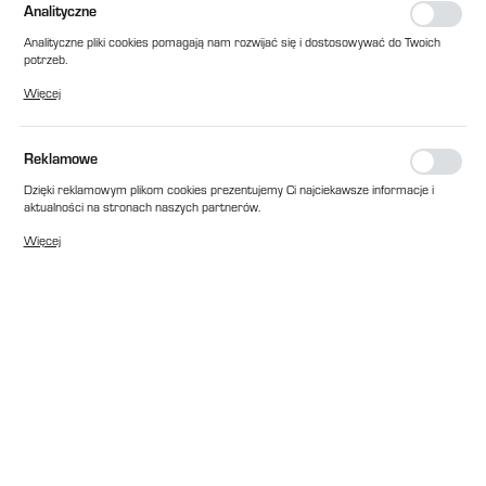
Analityczne
Analityczne pliki cookies pomagają nam rozwijać się i dostosowywać do Twoich
potrzeb.
Cookies analityczne pozwalają na uzyskanie informacji w zakresie wykorzystywania
Więcej
witryny internetowej, miejsca oraz częstotliwości, z jaką odwiedzane są nasze
serwisy www. Dane pozwalają nam na ocenę naszych serwisów internetowych
pod względem ich popularności wśród użytkowników. Zgromadzone informacje są
przetwarzane w formie zanonimizowanej. Wyrażenie zgody na analityczne pliki
Reklamowe
cookies gwarantuje dostępność wszystkich funkcjonalności.
Dzięki reklamowym plikom cookies prezentujemy Ci najciekawsze informacje i
aktualności na stronach naszych partnerów.
Promocyjne pliki cookies służą do prezentowania Ci naszych komunikatów na
Więcej
podstawie analizy Twoich upodobań oraz Twoich zwyczajów dotyczących
przeglądanej witryny internetowej. Treści promocyjne mogą pojawić się na
stronach podmiotów trzecich lub firm będących naszymi partnerami oraz innych
dostawców usług. Firmy te działają w charakterze pośredników prezentujących
nasze treści w postaci wiadomości, ofert, komunikatów mediów
społecznościowych.
EAN:
2010000313060
Cena katalogowa netto:
12,00 zł