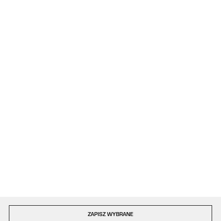
+48 34 363 34 95
08:00 - 16:00, poniedziałek - piątek
kontakt@plastigo.pro
ul. Bór 77/81
42-202 Częstochowa
Formularz kontaktowy
Dołącz do nas
Szybka dostawa
ZAPISZ WYBRANE