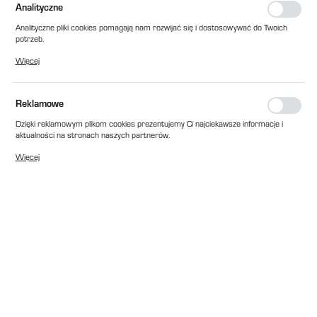
Analityczne
Analityczne pliki cookies pomagają nam rozwijać się i dostosowywać do Twoich
potrzeb.
Cookies analityczne pozwalają na uzyskanie informacji w zakresie wykorzystywania
Więcej
witryny internetowej, miejsca oraz częstotliwości, z jaką odwiedzane są nasze
serwisy www. Dane pozwalają nam na ocenę naszych serwisów internetowych
pod względem ich popularności wśród użytkowników. Zgromadzone informacje są
przetwarzane w formie zanonimizowanej. Wyrażenie zgody na analityczne pliki
Reklamowe
cookies gwarantuje dostępność wszystkich funkcjonalności.
Dzięki reklamowym plikom cookies prezentujemy Ci najciekawsze informacje i
aktualności na stronach naszych partnerów.
Promocyjne pliki cookies służą do prezentowania Ci naszych komunikatów na
Więcej
podstawie analizy Twoich upodobań oraz Twoich zwyczajów dotyczących
przeglądanej witryny internetowej. Treści promocyjne mogą pojawić się na
stronach podmiotów trzecich lub firm będących naszymi partnerami oraz innych
dostawców usług. Firmy te działają w charakterze pośredników prezentujących
nasze treści w postaci wiadomości, ofert, komunikatów mediów
społecznościowych.
EAN:
2010000189115
Cena katalogowa netto:
151,00 zł