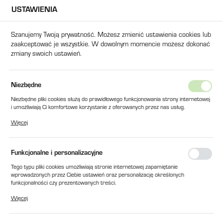
USTAWIENIA
USTAWIENIA REGIONALNE
Szanujemy Twoją prywatność. Możesz zmienić ustawienia cookies lub
zaakceptować je wszystkie. W dowolnym momencie możesz dokonać
Lokalizacja
zmiany swoich ustawień.
Polska
Język
łówna
Produkty
TERMIK SIRIUS 3RU6116-1AB0 1.1-1.6A
Niezbędne
polski
Niezbędne pliki cookies służą do prawidłowego funkcjonowania strony internetowej
TERMIK SIRIUS 3RU6116-1AB0
i umożliwiają Ci komfortowe korzystanie z oferowanych przez nas usług.
Waluta
Pliki cookies odpowiadają na podejmowane przez Ciebie działania w celu m.in.
1.1-1.6A
Więcej
Polski złoty (PLN)
dostosowania Twoich ustawień preferencji prywatności, logowania czy wypełniania
formularzy. Dzięki plikom cookies strona, z której korzystasz, może działać bez
zakłóceń.
Funkcjonalne i personalizacyjne
ZAPISZ
Tego typu pliki cookies umożliwiają stronie internetowej zapamiętanie
wprowadzonych przez Ciebie ustawień oraz personalizację określonych
funkcjonalności czy prezentowanych treści.
Dzięki tym plikom cookies możemy zapewnić Ci większy komfort korzystania z
Więcej
funkcjonalności naszej strony poprzez dopasowanie jej do Twoich indywidualnych
preferencji. Wyrażenie zgody na funkcjonalne i personalizacyjne pliki cookies
gwarantuje dostępność większej ilości funkcji na stronie.