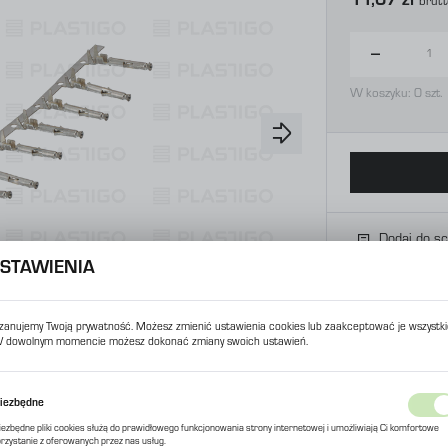
11,07 zł
Brut
W koszyku:
0
szt.
Dodaj do s
STAWIENIA
zanujemy Twoją prywatność. Możesz zmienić ustawienia cookies lub zaakceptować je wszystki
 dowolnym momencie możesz dokonać zmiany swoich ustawień.
USTAWIENIA REGIONALNE
iezbędne
Lokalizacja
iezbędne pliki cookies służą do prawidłowego funkcjonowania strony internetowej i umożliwiają Ci komfortowe
Polska
orzystanie z oferowanych przez nas usług.