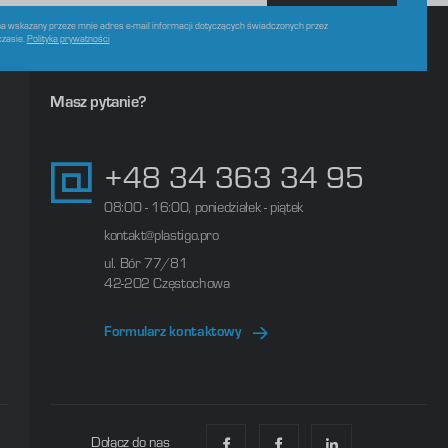
 wskazany przeze mnie adres e-mail informacji dotyczących świadczonych przez
czasie.
Polityka prywatności
Masz pytanie?
+48 34 363 34 95
08:00 - 16:00, poniedziałek - piątek
kontakt@plastigo.pro
ul. Bór 77/81
42-202 Częstochowa
Formularz kontaktowy
Dołącz do nas