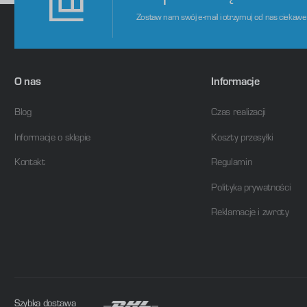
Zostaw nam swój e-mail i otrzymuj od nas ciekaw
O nas
Informacje
Blog
Czas realizacji
Informacje o sklepie
Koszty przesyłki
Kontakt
Regulamin
Polityka prywatności
Reklamacje i zwroty
Szybka dostawa