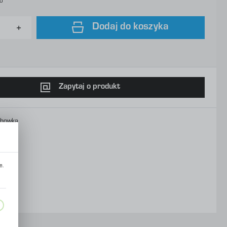
to
Dodaj do koszyka
Zapytaj o produkt
chowka
e.