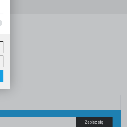
ez
w
Zapisz się