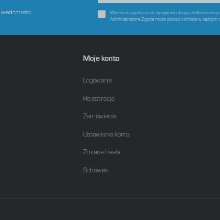
e wiadomości.
Wyrażam zgodę na otrzymywanie drogą elektroniczną na
Administratora.Zgoda może zostać cofnięta w każdym 
Moje konto
Logowanie
Rejestracja
Zamówienia
Ustawiania konta
Zmiana hasła
Schowek