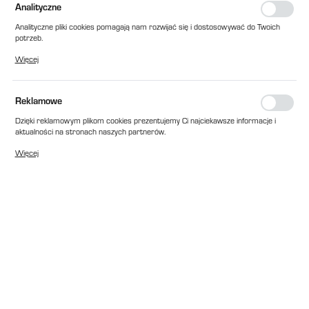
Analityczne
Analityczne pliki cookies pomagają nam rozwijać się i dostosowywać do Twoich
potrzeb.
Cookies analityczne pozwalają na uzyskanie informacji w zakresie wykorzystywania
Więcej
witryny internetowej, miejsca oraz częstotliwości, z jaką odwiedzane są nasze
serwisy www. Dane pozwalają nam na ocenę naszych serwisów internetowych
pod względem ich popularności wśród użytkowników. Zgromadzone informacje są
przetwarzane w formie zanonimizowanej. Wyrażenie zgody na analityczne pliki
Reklamowe
cookies gwarantuje dostępność wszystkich funkcjonalności.
Dzięki reklamowym plikom cookies prezentujemy Ci najciekawsze informacje i
aktualności na stronach naszych partnerów.
Promocyjne pliki cookies służą do prezentowania Ci naszych komunikatów na
Więcej
podstawie analizy Twoich upodobań oraz Twoich zwyczajów dotyczących
przeglądanej witryny internetowej. Treści promocyjne mogą pojawić się na
stronach podmiotów trzecich lub firm będących naszymi partnerami oraz innych
dostawców usług. Firmy te działają w charakterze pośredników prezentujących
nasze treści w postaci wiadomości, ofert, komunikatów mediów
społecznościowych.
EAN:
2010000155523
Cena katalogowa netto:
358,00 zł