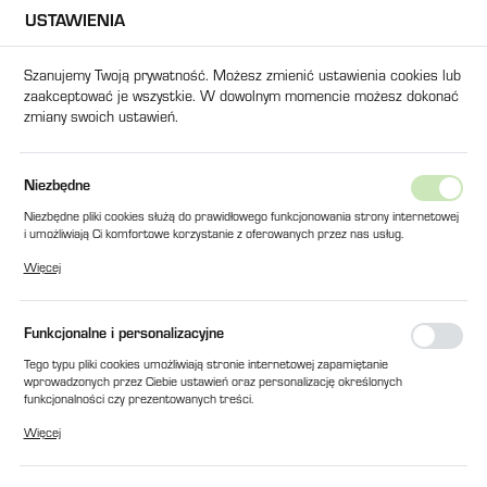
USTAWIENIA
USTAWIENIA REGIONALNE
Szanujemy Twoją prywatność. Możesz zmienić ustawienia cookies lub
zaakceptować je wszystkie. W dowolnym momencie możesz dokonać
Lokalizacja
zmiany swoich ustawień.
Polska
Język
Produkty
TULEJA DO ŚLIMAKA FI-16/20mm SCM L=117mm
Niezbędne
polski
Niezbędne pliki cookies służą do prawidłowego funkcjonowania strony internetowej
TULEJA DO ŚLIMAKA FI-
i umożliwiają Ci komfortowe korzystanie z oferowanych przez nas usług.
Waluta
Pliki cookies odpowiadają na podejmowane przez Ciebie działania w celu m.in.
16/20mm SCM L=117mm
Więcej
Polski złoty (PLN)
dostosowania Twoich ustawień preferencji prywatności, logowania czy wypełniania
formularzy. Dzięki plikom cookies strona, z której korzystasz, może działać bez
zakłóceń.
Funkcjonalne i personalizacyjne
ZAPISZ
Tego typu pliki cookies umożliwiają stronie internetowej zapamiętanie
wprowadzonych przez Ciebie ustawień oraz personalizację określonych
funkcjonalności czy prezentowanych treści.
Dzięki tym plikom cookies możemy zapewnić Ci większy komfort korzystania z
Więcej
funkcjonalności naszej strony poprzez dopasowanie jej do Twoich indywidualnych
preferencji. Wyrażenie zgody na funkcjonalne i personalizacyjne pliki cookies
gwarantuje dostępność większej ilości funkcji na stronie.