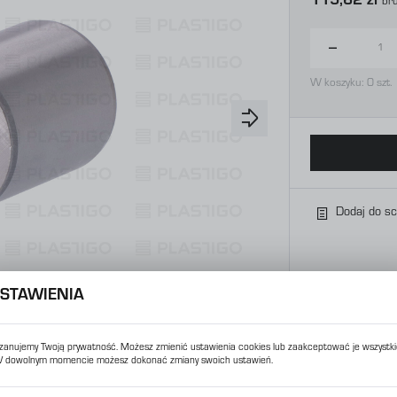
115,62 zł
Br
W koszyku:
0
szt.
Dodaj do s
STAWIENIA
zanujemy Twoją prywatność. Możesz zmienić ustawienia cookies lub zaakceptować je wszystki
 dowolnym momencie możesz dokonać zmiany swoich ustawień.
USTAWIENIA REGIONALNE