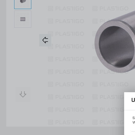
Konstrukcje Specjalne
Obsługa Form
Usługi
Konstrukcje Specjalne
Usługi
U
S
W