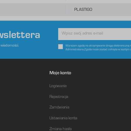
raz Twoich zwyczajów dotyczących przeglądanej witryny internetowej. Treści promocyjne mogą pojawić się na
tronach podmiotów trzecich lub firm będących naszymi partnerami oraz innych dostawców usług. Firmy te
ziałają w charakterze pośredników prezentujących nasze treści w postaci wiadomości, ofert, komunikatów
PLASTIGO
ediów społecznościowych.
wslettera
e wiadomości.
Wyrażam zgodę na otrzymywanie drogą elektroniczną na
Administratora.Zgoda może zostać cofnięta w każdym 
Moje konto
Logowanie
Rejestracja
Zamówienia
Ustawiania konta
Zmiana hasła