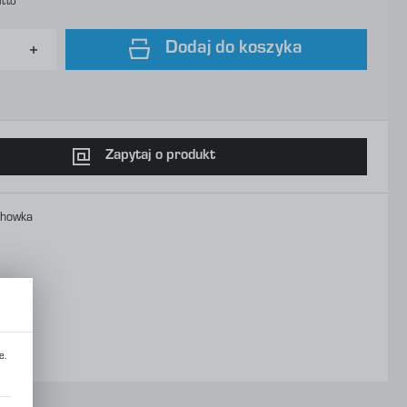
utto
Dodaj do koszyka
Zapytaj o produkt
chowka
e.