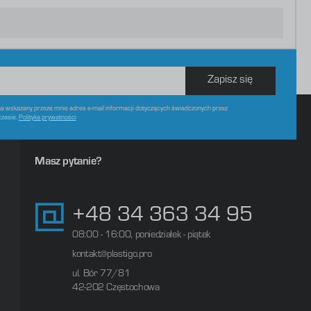
Zapisz się
 wskazany przeze mnie adres e-mail informacji dotyczących świadczonych przez
czasie.
Polityka prywatności
Masz pytanie?
+48 34 363 34 95
08:00 - 16:00, poniedziałek - piątek
kontakt@plastigo.pro
ul. Bór 77/81
42-202 Częstochowa