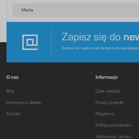
o
s
d
Marka
m
Zapisz się do
ne
Zostaw nam swój e-mail i otrzymuj od nas ciekaw
O nas
Informacje
Blog
Czas realizacji
Informacje o sklepie
Koszty przesyłki
Kontakt
Regulamin
Polityka prywatności
Reklamacje i zwroty