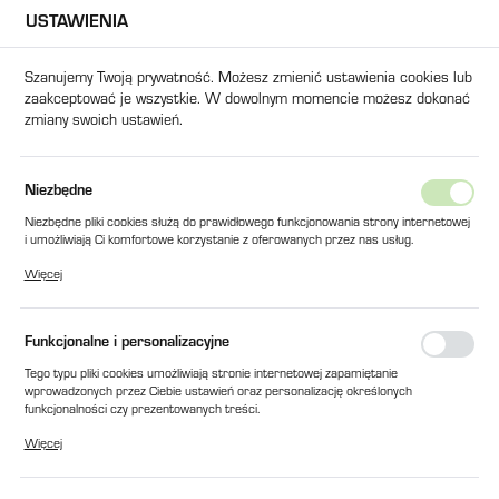
USTAWIENIA
USTAWIENIA REGIONALNE
Szanujemy Twoją prywatność. Możesz zmienić ustawienia cookies lub
zaakceptować je wszystkie. W dowolnym momencie możesz dokonać
Lokalizacja
zmiany swoich ustawień.
Polska
Język
TULEJKA UKŁADU KOLANOWEGO MAŁA fi 32x25x40 (BS 80)
Niezbędne
polski
Niezbędne pliki cookies służą do prawidłowego funkcjonowania strony internetowej
TULEJKA UKŁADU
i umożliwiają Ci komfortowe korzystanie z oferowanych przez nas usług.
Waluta
Pliki cookies odpowiadają na podejmowane przez Ciebie działania w celu m.in.
KOLANOWEGO MAŁA fi
Więcej
Polski złoty (PLN)
dostosowania Twoich ustawień preferencji prywatności, logowania czy wypełniania
formularzy. Dzięki plikom cookies strona, z której korzystasz, może działać bez
32x25x40 (BS 80)
zakłóceń.
Funkcjonalne i personalizacyjne
ZAPISZ
Tego typu pliki cookies umożliwiają stronie internetowej zapamiętanie
wprowadzonych przez Ciebie ustawień oraz personalizację określonych
funkcjonalności czy prezentowanych treści.
Dzięki tym plikom cookies możemy zapewnić Ci większy komfort korzystania z
Więcej
funkcjonalności naszej strony poprzez dopasowanie jej do Twoich indywidualnych
preferencji. Wyrażenie zgody na funkcjonalne i personalizacyjne pliki cookies
gwarantuje dostępność większej ilości funkcji na stronie.