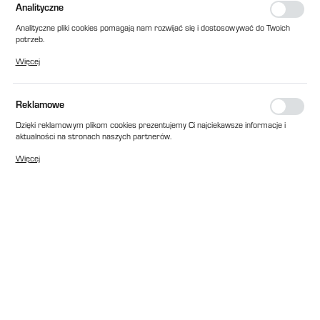
Analityczne
Analityczne pliki cookies pomagają nam rozwijać się i dostosowywać do Twoich
potrzeb.
Cookies analityczne pozwalają na uzyskanie informacji w zakresie wykorzystywania
Więcej
witryny internetowej, miejsca oraz częstotliwości, z jaką odwiedzane są nasze
serwisy www. Dane pozwalają nam na ocenę naszych serwisów internetowych
pod względem ich popularności wśród użytkowników. Zgromadzone informacje są
przetwarzane w formie zanonimizowanej. Wyrażenie zgody na analityczne pliki
Reklamowe
cookies gwarantuje dostępność wszystkich funkcjonalności.
Dzięki reklamowym plikom cookies prezentujemy Ci najciekawsze informacje i
aktualności na stronach naszych partnerów.
Promocyjne pliki cookies służą do prezentowania Ci naszych komunikatów na
Więcej
podstawie analizy Twoich upodobań oraz Twoich zwyczajów dotyczących
przeglądanej witryny internetowej. Treści promocyjne mogą pojawić się na
stronach podmiotów trzecich lub firm będących naszymi partnerami oraz innych
dostawców usług. Firmy te działają w charakterze pośredników prezentujących
nasze treści w postaci wiadomości, ofert, komunikatów mediów
społecznościowych.
EAN:
2010000306208
Cena katalogowa netto:
121,00 zł