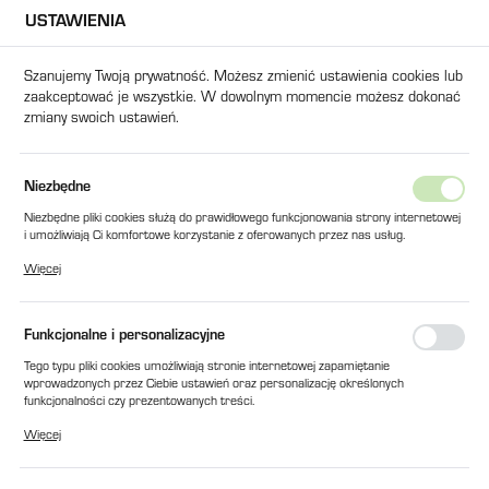
USTAWIENIA
USTAWIENIA REGIONALNE
Szanujemy Twoją prywatność. Możesz zmienić ustawienia cookies lub
zaakceptować je wszystkie. W dowolnym momencie możesz dokonać
Lokalizacja
zmiany swoich ustawień.
Polska
Język
Strona główna
Produkty
USZCZELKA FILTRA SAL U
Niezbędne
polski
Niezbędne pliki cookies służą do prawidłowego funkcjonowania strony internetowej
USZCZELKA FILTRA SAL U
i umożliwiają Ci komfortowe korzystanie z oferowanych przez nas usług.
Waluta
Pliki cookies odpowiadają na podejmowane przez Ciebie działania w celu m.in.
Więcej
Polski złoty (PLN)
dostosowania Twoich ustawień preferencji prywatności, logowania czy wypełniania
formularzy. Dzięki plikom cookies strona, z której korzystasz, może działać bez
zakłóceń.
Funkcjonalne i personalizacyjne
ZAPISZ
Tego typu pliki cookies umożliwiają stronie internetowej zapamiętanie
wprowadzonych przez Ciebie ustawień oraz personalizację określonych
funkcjonalności czy prezentowanych treści.
Dzięki tym plikom cookies możemy zapewnić Ci większy komfort korzystania z
Więcej
funkcjonalności naszej strony poprzez dopasowanie jej do Twoich indywidualnych
preferencji. Wyrażenie zgody na funkcjonalne i personalizacyjne pliki cookies
gwarantuje dostępność większej ilości funkcji na stronie.