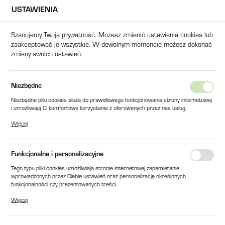
USTAWIENIA
USTAWIENIA REGIONALNE
Szanujemy Twoją prywatność. Możesz zmienić ustawienia cookies lub
zaakceptować je wszystkie. W dowolnym momencie możesz dokonać
Lokalizacja
zmiany swoich ustawień.
Polska
Język
wna
Produkty
USZCZELKA GRAFITOWA DO STM 907W/O
Niezbędne
polski
Niezbędne pliki cookies służą do prawidłowego funkcjonowania strony internetowej
USZCZELKA GRAFITOWA DO
i umożliwiają Ci komfortowe korzystanie z oferowanych przez nas usług.
Waluta
Pliki cookies odpowiadają na podejmowane przez Ciebie działania w celu m.in.
STM 907W/O
Więcej
Polski złoty (PLN)
dostosowania Twoich ustawień preferencji prywatności, logowania czy wypełniania
formularzy. Dzięki plikom cookies strona, z której korzystasz, może działać bez
zakłóceń.
Funkcjonalne i personalizacyjne
ZAPISZ
Tego typu pliki cookies umożliwiają stronie internetowej zapamiętanie
wprowadzonych przez Ciebie ustawień oraz personalizację określonych
funkcjonalności czy prezentowanych treści.
Dzięki tym plikom cookies możemy zapewnić Ci większy komfort korzystania z
Więcej
funkcjonalności naszej strony poprzez dopasowanie jej do Twoich indywidualnych
preferencji. Wyrażenie zgody na funkcjonalne i personalizacyjne pliki cookies
gwarantuje dostępność większej ilości funkcji na stronie.