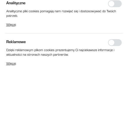
Analityczne
Analityczne pliki cookies pomagają nam rozwijać się i dostosowywać do Twoich
potrzeb.
Cookies analityczne pozwalają na uzyskanie informacji w zakresie wykorzystywania
Więcej
witryny internetowej, miejsca oraz częstotliwości, z jaką odwiedzane są nasze
serwisy www. Dane pozwalają nam na ocenę naszych serwisów internetowych
pod względem ich popularności wśród użytkowników. Zgromadzone informacje są
przetwarzane w formie zanonimizowanej. Wyrażenie zgody na analityczne pliki
Reklamowe
cookies gwarantuje dostępność wszystkich funkcjonalności.
Dzięki reklamowym plikom cookies prezentujemy Ci najciekawsze informacje i
aktualności na stronach naszych partnerów.
Promocyjne pliki cookies służą do prezentowania Ci naszych komunikatów na
Więcej
podstawie analizy Twoich upodobań oraz Twoich zwyczajów dotyczących
przeglądanej witryny internetowej. Treści promocyjne mogą pojawić się na
stronach podmiotów trzecich lub firm będących naszymi partnerami oraz innych
dostawców usług. Firmy te działają w charakterze pośredników prezentujących
nasze treści w postaci wiadomości, ofert, komunikatów mediów
społecznościowych.
EAN:
2010000147658
Cena katalogowa netto:
72,00 zł
Dostępny