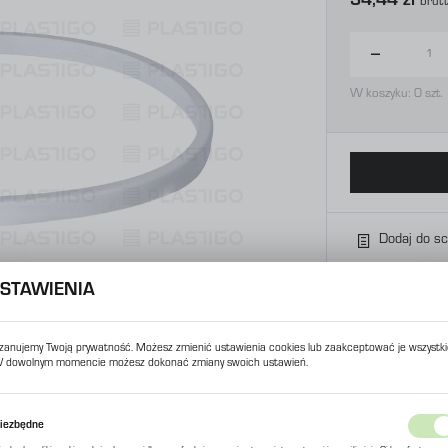
34,44 zł
Brut
W koszyku:
0
szt.
Dodaj do s
STAWIENIA
zanujemy Twoją prywatność. Możesz zmienić ustawienia cookies lub zaakceptować je wszystki
 dowolnym momencie możesz dokonać zmiany swoich ustawień.
USTAWIENIA REGIONALNE
iezbędne
Lokalizacja