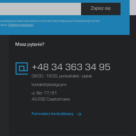
Zapisz się
 wskazany przeze mnie adres e-mail informacji dotyczących świadczonych przez
czasie.
Polityka prywatności
Masz pytanie?
+48 34 363 34 95
08:00 - 16:00, poniedziałek - piątek
kontakt@plastigo.pro
ul. Bór 77/81
42-202 Częstochowa
Formularz kontaktowy