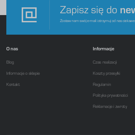
Zapisz się do
ne
Zostaw nam swój e-mail i otrzymuj od nas ciekaw
O nas
Informacje
Blog
Czas realizacji
Informacje o sklepie
Koszty przesyłki
Kontakt
Regulamin
Polityka prywatności
Reklamacje i zwroty