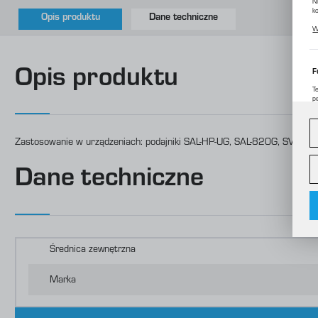
N
k
Opis produktu
Dane techniczne
P
W
p
m
Opis produktu
F
T
p
D
W
d
c
Zastosowanie w urządzeniach: podajniki SAL-HP-UG, SAL-820G, SVG.
A
Dane techniczne
A
C
W
o
i
f
f
R
Średnica zewnętrzna
D
p
P
Marka
W
o
s
d
m