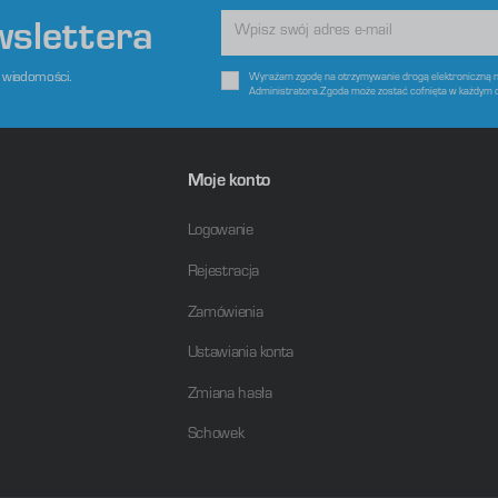
wslettera
e wiadomości.
Wyrażam zgodę na otrzymywanie drogą elektroniczną na
Administratora.Zgoda może zostać cofnięta w każdym 
Moje konto
Logowanie
Rejestracja
Zamówienia
Ustawiania konta
Zmiana hasła
Schowek