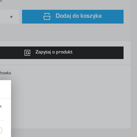
to
Dodaj do koszyka
Zapytaj o produkt
chowka
e.