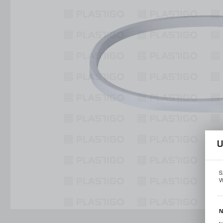
Konstrukcje Specjalne
Obsługa Form
Usługi
Konstrukcje Specjalne
Usługi
U
S
W
N