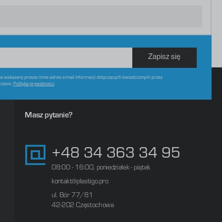
Zapisz się
 wskazany przeze mnie adres e-mail informacji dotyczących świadczonych przez
czasie.
Polityka prywatności
Masz pytanie?
+48 34 363 34 95
08:00 - 16:00, poniedziałek - piątek
kontakt@plastigo.pro
ul. Bór 77/81
42-202 Częstochowa