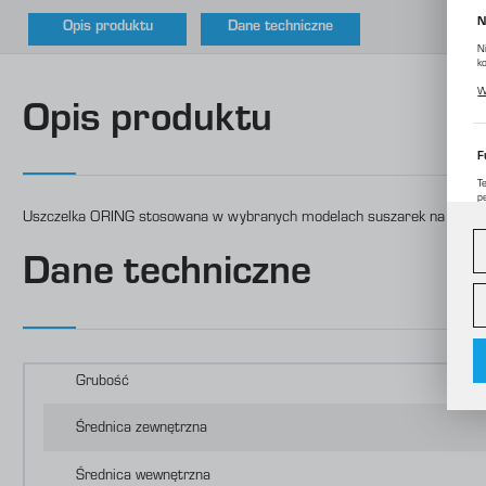
N
Opis produktu
Dane techniczne
N
k
P
W
p
Opis produktu
m
F
T
p
Uszczelka ORING stosowana w wybranych modelach suszarek na sprężo
D
W
d
c
Dane techniczne
A
A
C
W
o
i
Grubość
f
f
R
Średnica zewnętrzna
D
p
P
Średnica wewnętrzna
W