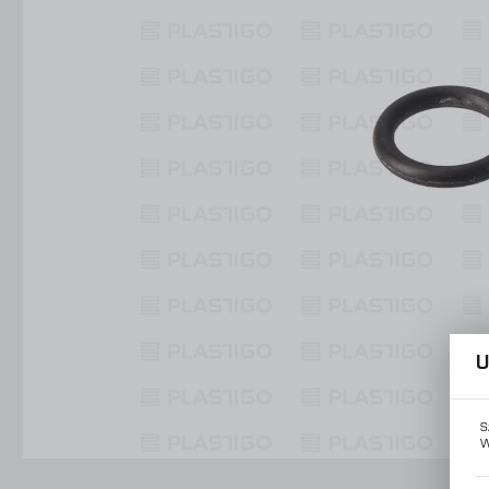
Konstrukcje Specjalne
Obsługa Form
Usługi
Konstrukcje Specjalne
Usługi
U
S
W