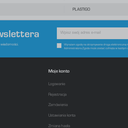
raz Twoich zwyczajów dotyczących przeglądanej witryny internetowej. Treści promocyjne mogą pojawić się na
tronach podmiotów trzecich lub firm będących naszymi partnerami oraz innych dostawców usług. Firmy te
ziałają w charakterze pośredników prezentujących nasze treści w postaci wiadomości, ofert, komunikatów
PLASTIGO
ediów społecznościowych.
wslettera
e wiadomości.
Wyrażam zgodę na otrzymywanie drogą elektroniczną na
Administratora.Zgoda może zostać cofnięta w każdym 
Moje konto
Logowanie
Rejestracja
Zamówienia
Ustawiania konta
Zmiana hasła