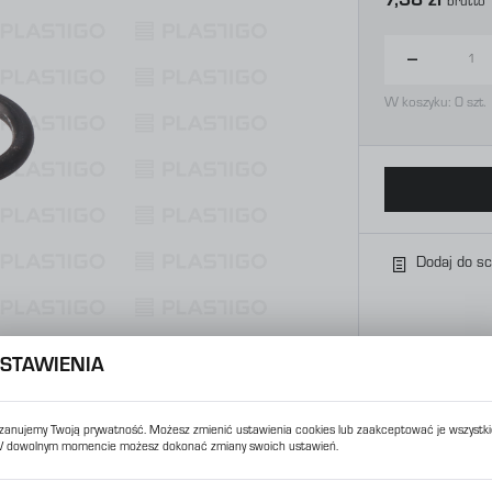
7,38 zł
Brutto
W koszyku:
0
szt.
Dodaj do s
STAWIENIA
zanujemy Twoją prywatność. Możesz zmienić ustawienia cookies lub zaakceptować je wszystki
 dowolnym momencie możesz dokonać zmiany swoich ustawień.
USTAWIENIA REGIONALNE