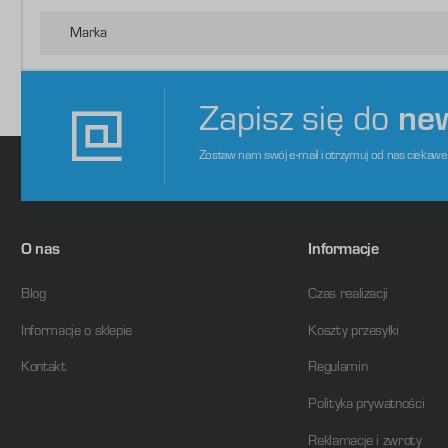
o
s
d
Marka
m
Zapisz się do
ne
Zostaw nam swój e-mail i otrzymuj od nas ciekaw
O nas
Informacje
Blog
Czas realizacji
Informacje o sklepie
Koszty przesyłki
Kontakt
Regulamin
Polityka prywatności
Reklamacje i zwroty