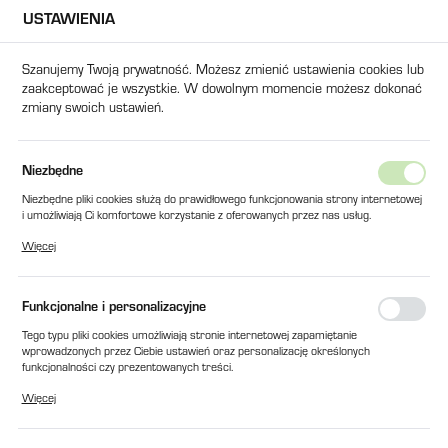
USTAWIENIA
USTAWIENIA REGIONALNE
Szanujemy Twoją prywatność. Możesz zmienić ustawienia cookies lub
zaakceptować je wszystkie. W dowolnym momencie możesz dokonać
Lokalizacja
zmiany swoich ustawień.
Polska
Język
ukty
USZCZELKA PAPIEROWA SEKCJI POMPY CHLF2-40/4-40
Niezbędne
polski
Niezbędne pliki cookies służą do prawidłowego funkcjonowania strony internetowej
USZCZELKA PAPIEROWA SEKCJI
i umożliwiają Ci komfortowe korzystanie z oferowanych przez nas usług.
Waluta
Pliki cookies odpowiadają na podejmowane przez Ciebie działania w celu m.in.
POMPY CHLF2-40/4-40
Więcej
Polski złoty (PLN)
dostosowania Twoich ustawień preferencji prywatności, logowania czy wypełniania
formularzy. Dzięki plikom cookies strona, z której korzystasz, może działać bez
zakłóceń.
Funkcjonalne i personalizacyjne
ZAPISZ
Tego typu pliki cookies umożliwiają stronie internetowej zapamiętanie
wprowadzonych przez Ciebie ustawień oraz personalizację określonych
funkcjonalności czy prezentowanych treści.
Dzięki tym plikom cookies możemy zapewnić Ci większy komfort korzystania z
Więcej
funkcjonalności naszej strony poprzez dopasowanie jej do Twoich indywidualnych
preferencji. Wyrażenie zgody na funkcjonalne i personalizacyjne pliki cookies
gwarantuje dostępność większej ilości funkcji na stronie.