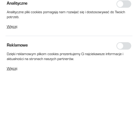
Analityczne
Analityczne pliki cookies pomagają nam rozwijać się i dostosowywać do Twoich
potrzeb.
Cookies analityczne pozwalają na uzyskanie informacji w zakresie wykorzystywania
Więcej
witryny internetowej, miejsca oraz częstotliwości, z jaką odwiedzane są nasze
serwisy www. Dane pozwalają nam na ocenę naszych serwisów internetowych
pod względem ich popularności wśród użytkowników. Zgromadzone informacje są
przetwarzane w formie zanonimizowanej. Wyrażenie zgody na analityczne pliki
Reklamowe
cookies gwarantuje dostępność wszystkich funkcjonalności.
Dzięki reklamowym plikom cookies prezentujemy Ci najciekawsze informacje i
aktualności na stronach naszych partnerów.
Promocyjne pliki cookies służą do prezentowania Ci naszych komunikatów na
Więcej
podstawie analizy Twoich upodobań oraz Twoich zwyczajów dotyczących
przeglądanej witryny internetowej. Treści promocyjne mogą pojawić się na
stronach podmiotów trzecich lub firm będących naszymi partnerami oraz innych
dostawców usług. Firmy te działają w charakterze pośredników prezentujących
nasze treści w postaci wiadomości, ofert, komunikatów mediów
społecznościowych.
EAN:
2010000158197
Cena katalogowa netto:
18,00 zł
Dostępny