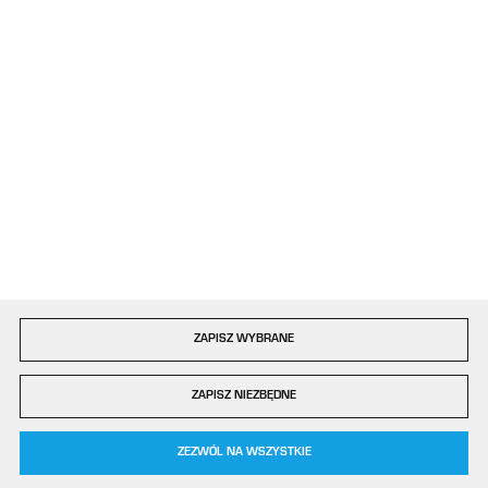
42-202 Częstochowa
Formularz kontaktowy
Dołącz do nas
Szybka dostawa
ZAPISZ WYBRANE
Copyright by plastigo.pro
ZAPISZ NIEZBĘDNE
Agencja interaktywna
[ti]
Powered by
2ClickShop®
0
ZEZWÓL NA WSZYSTKIE
KOSZYK
MENU
SZUKAJ
SCHOWEK
MOJE KONTO